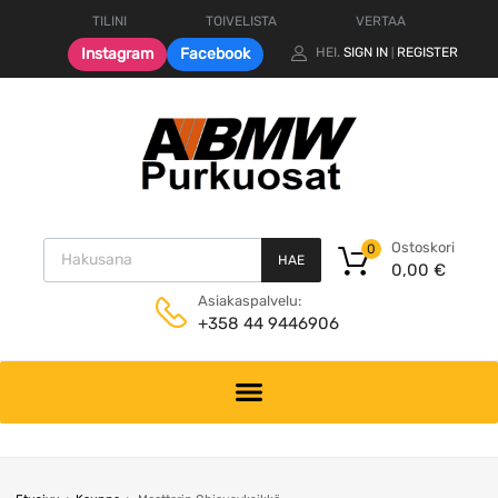
TILINI
TOIVELISTA
VERTAA
Instagram
Facebook
HEI.
SIGN IN
REGISTER
|
Products search
Ostoskori
0
HAE
0,00
€
Asiakaspalvelu:
+358 44 9446906
Skip
to
content