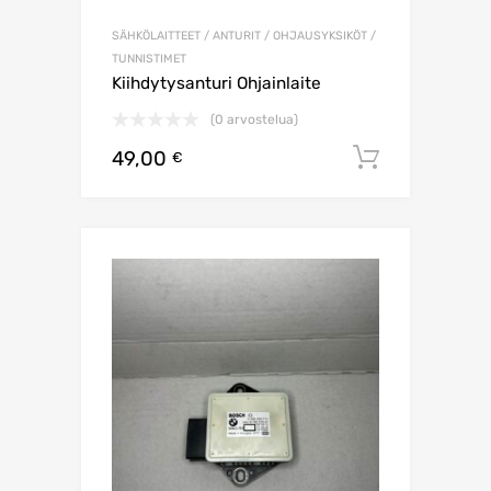
SÄHKÖLAITTEET / ANTURIT / OHJAUSYKSIKÖT /
TUNNISTIMET
Kiihdytysanturi Ohjainlaite
(0 arvostelua)
49,00
Lisää os
€