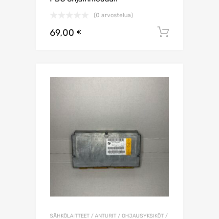
(0 arvostelua)
69,00
Lisää os
€
SÄHKÖLAITTEET / ANTURIT / OHJAUSYKSIKÖT /