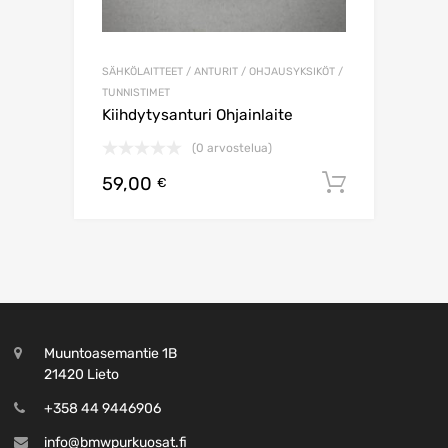
SÄHKÖLAITTEET / ANTURIT / OHJAUSYKSIKÖT /
TUNNISTIMET
Kiihdytysanturi Ohjainlaite
(0 arvostelua)
59,00
Lisää os
€
Muuntoasemantie 1B
21420 Lieto
+358 44 9446906
info@bmwpurkuosat.fi