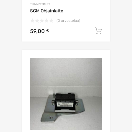
TUNNISTIMET
SGM Ohjainlaite
(0 arvostelua)
59,00
Lisää os
€