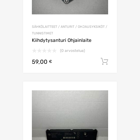
SÄHKÖLAITTEET / ANTURIT / OHJAUSYKSIKÖT /
TUNNISTIMET
Kiihdytysanturi Ohjainlaite
(0 arvostelua)
59,00
Lisää os
€