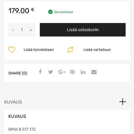
179,00
€
Varastossa
Moottorin
Lisää ostoskoriin
Ohjausyksikkö
määrä
Lisää toivelistaan
Lisää vertailuun
SHARE (0)
KUVAUS
KUVAUS
BMW 8 517 172