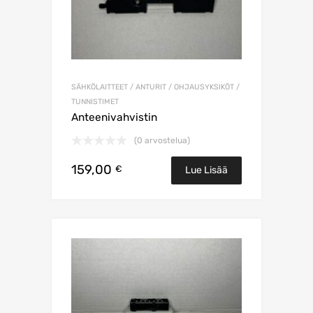
SÄHKÖLAITTEET / ANTURIT / OHJAUSYKSIKÖT /
TUNNISTIMET
Anteenivahvistin
(0 arvostelua)
159,00
€
Lue Lisää