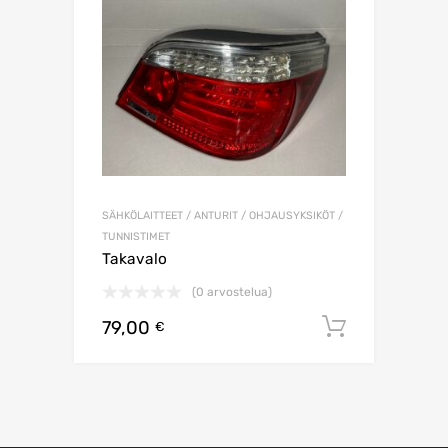
SÄHKÖLAITTEET / ANTURIT / OHJAUSYKSIKÖT /
TUNNISTIMET
Takavalo
(0 arvostelua)
79,00
Lisää os
€