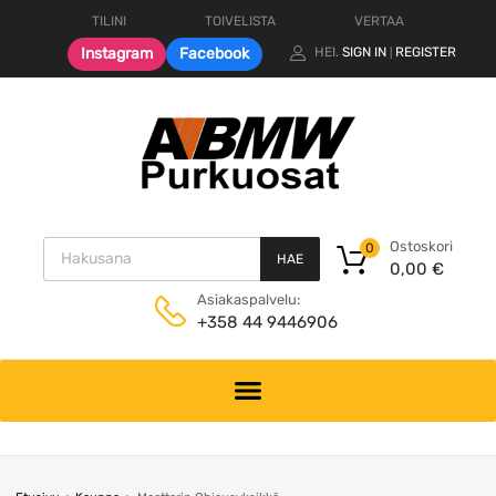
TILINI
TOIVELISTA
VERTAA
Instagram
Facebook
HEI.
SIGN IN
REGISTER
|
Products search
Ostoskori
0
HAE
0,00
€
Asiakaspalvelu:
+358 44 9446906
Skip
to
content