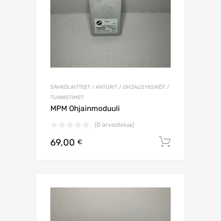
SÄHKÖLAITTEET / ANTURIT / OHJAUSYKSIKÖT /
TUNNISTIMET
MPM Ohjainmoduuli
(0 arvostelua)
69,00
Lisää os
€