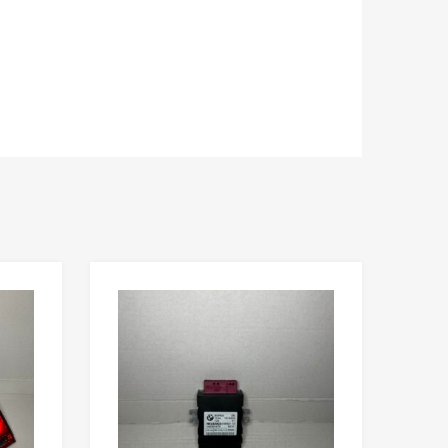
Lisää toivelistaan
Lisää toivelista
Lisää vertailuun
Lisää vertailuun