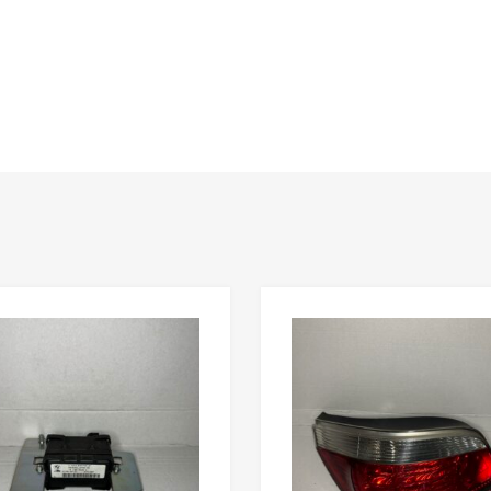
n
Lisää toivelistaan
Lisää vertailuun