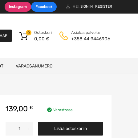
HEI.
SIGN IN
REGISTER
Instagram
Facebook
|
Ostoskori
Asiakaspalvelu:
0
HAE
0,00
€
+358 44 9446906
OT
VARAOSANUMERO
139,00
€
Varastossa
Moottorin
Lisää ostoskoriin
ohjausyksikkö
määrä