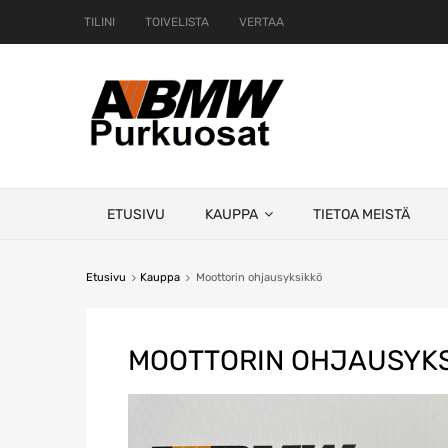
TILINI
TOIVELISTA
VERTAA
Skip
ETUSIVU
KAUPPA
TIETOA MEISTÄ
to
content
Etusivu
Kauppa
Moottorin ohjausyksikkö
MOOTTORIN OHJAUSYKS