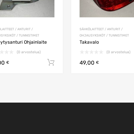
LAITTEET / ANTURIT /
SÄHKÖLAITTEET / ANTURIT /
SYKSIKÖT / TUNNISTIMET
OHJAUSYKSIKÖT / TUNNISTIMET
dytysanturi Ohjainlaite
Takavalo
(0 arvostelua)
(0 arvostelua)
00
49,00
koriin
Lisää ostoskoriin
€
€