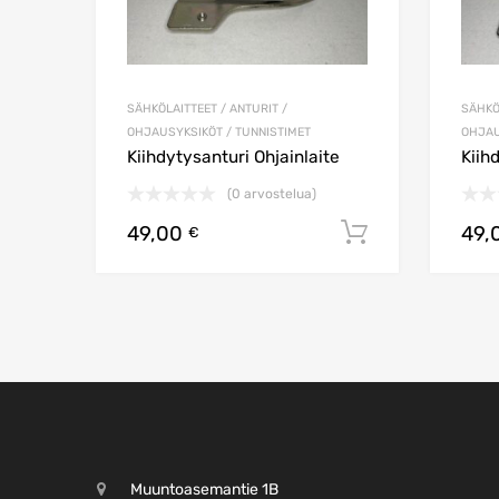
SÄHKÖLAITTEET / ANTURIT /
SÄHKÖ
OHJAUSYKSIKÖT / TUNNISTIMET
OHJAU
Kiihdytysanturi Ohjainlaite
Kiih
(0 arvostelua)
49,00
49,
Lisää ostos
€
Muuntoasemantie 1B