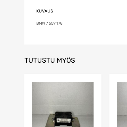
KUVAUS
BMW 7 559 178
TUTUSTU MYÖS
Lisää toivelistaa
Lisää vertailuun