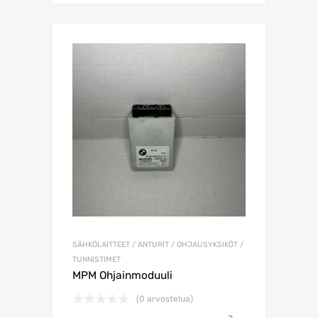
SÄHKÖLAITTEET / ANTURIT / OHJAUSYKSIKÖT /
TUNNISTIMET
MPM Ohjainmoduuli
(0 arvostelua)