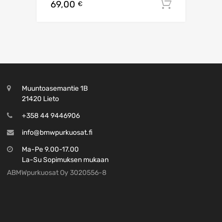
69,00
Lisää os
€
Muuntoasemantie 1B
21420 Lieto
+358 44 9446906
info@bmwpurkuosat.fi
Ma-Pe 9.00-17.00
La-Su Sopimuksen mukaan
ABMWpurkuosat Oy 3020556-8