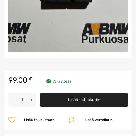
99,00
€
Varastossa
Moottorin
Lisää ostoskoriin
ohjausyksikkö
määrä
Lisää toivelistaan
Lisää vertailuun