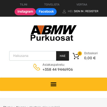
TILINI
TOIVELISTA
VERTAA
Instagram
Facebook
HEI.
SIGN IN
REGISTER
|
Products search
Ostoskori
0
HAE
0,00
€
Asiakaspalvelu:
+358 44 9446906
Skip
to
content