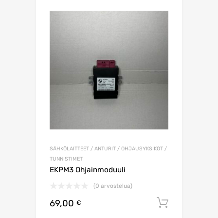
SÄHKÖLAITTEET / ANTURIT / OHJAUSYKSIKÖT /
TUNNISTIMET
EKPM3 Ohjainmoduuli
(0 arvostelua)
69,00
Lisää os
€