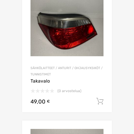
SÄHKÖLAITTEET / ANTURIT / OHJAUSYKSIKÖT /
TUNNISTIMET
Takavalo
(0 arvostelua)
49,00
Lisää os
€