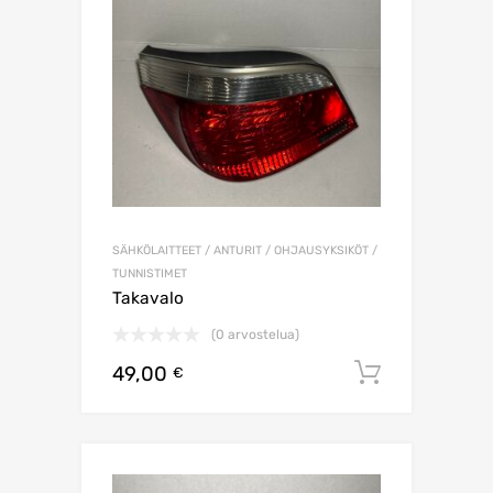
SÄHKÖLAITTEET / ANTURIT / OHJAUSYKSIKÖT /
TUNNISTIMET
Takavalo
(0 arvostelua)
49,00
Lisää os
€