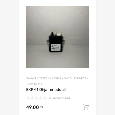
SÄHKÖLAITTEET / ANTURIT / OHJAUSYKSIKÖT /
TUNNISTIMET
EKPM1 Ohjainmoduuli
(0 arvostelua)
49,00
Lisää os
€