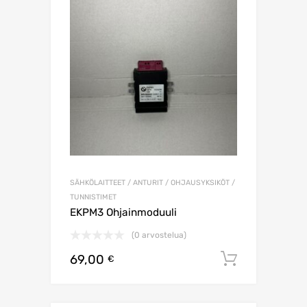
SÄHKÖLAITTEET / ANTURIT / OHJAUSYKSIKÖT /
TUNNISTIMET
EKPM3 Ohjainmoduuli
(0 arvostelua)
69,00
Lisää os
€