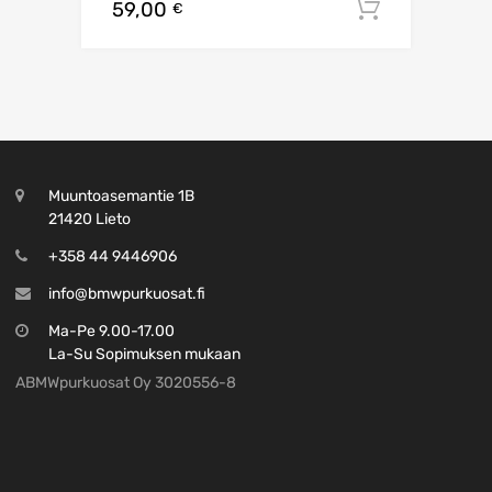
59,00
Lisää os
€
Muuntoasemantie 1B
21420 Lieto
+358 44 9446906
info@bmwpurkuosat.fi
Ma-Pe 9.00-17.00
La-Su Sopimuksen mukaan
ABMWpurkuosat Oy 3020556-8