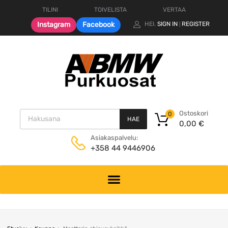
TILINI
TOIVELISTA
VERTAA
Instagram
Facebook
HEI.
SIGN IN
REGISTER
|
Products search
Ostoskori
0
HAE
0,00
€
Asiakaspalvelu:
+358 44 9446906
Skip
to
content