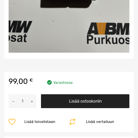
99,00
€
Varastossa
Moottorin
Lisää ostoskoriin
ohjausyksikkö
määrä
Lisää toivelistaan
Lisää vertailuun