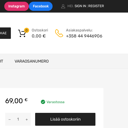
HEI.
SIGN IN
REGISTER
Instagram
Facebook
|
Ostoskori
Asiakaspalvelu:
0
HAE
0,00
€
+358 44 9446906
OT
VARAOSANUMERO
69,00
€
Varastossa
Moottorinmuovi
Lisää ostoskoriin
määrä