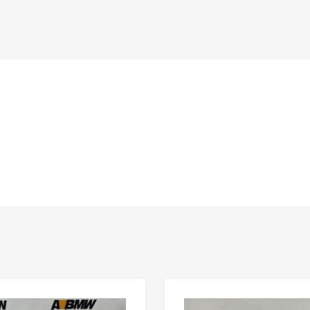
n
Lisää toivelistaan