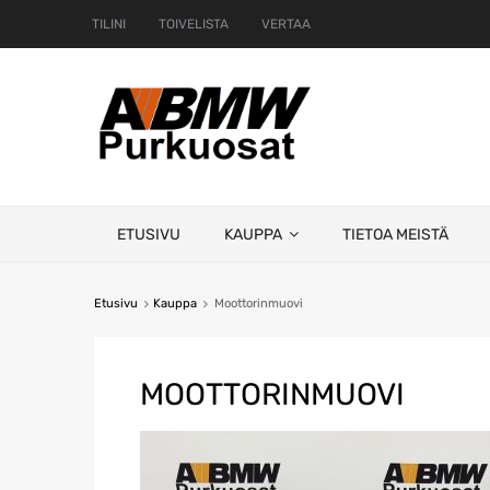
TILINI
TOIVELISTA
VERTAA
Skip
ETUSIVU
KAUPPA
TIETOA MEISTÄ
to
content
Etusivu
Kauppa
Moottorinmuovi
MOOTTORINMUOVI