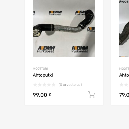
Lisää vertailuun
MOOTTORI
MOOTT
Ahtoputki
Ahto
(0 arvostelua)
99,00
79,
Lisää ostos
€