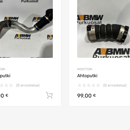
Lisää vertailuun
ORI
MOOTTORI
putki
Ahtoputki
(0 arvostelua)
(0 arvostelua)
00
99,00
koriin
Lisää ostoskoriin
€
€