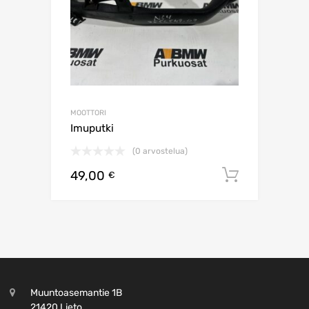
MOOTTORI
Imuputki
(0 arvostelua)
49,00
Lisää os
€
Muuntoasemantie 1B
21420 Lieto