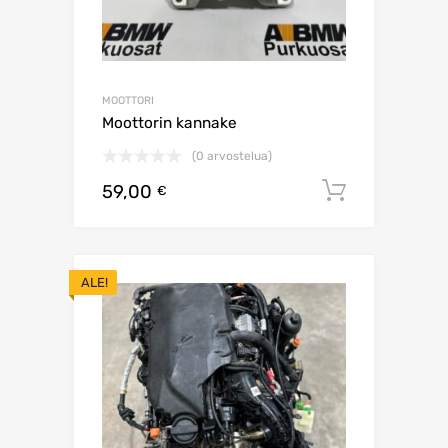
MOOTTORI
Moottorin kannake
(0 arvostelua)
59,00
Lisää os
€
ALE!