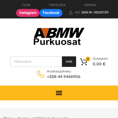
TILINI
TOIVELISTA
VERTAA
Instagram
Facebook
HEI.
SIGN IN
REGISTER
|
Products search
Ostoskori
0
HAE
0,00
€
Asiakaspalvelu:
+358 44 9446906
Skip
to
content