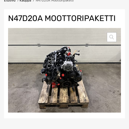
Etusivu
Kauppa
N47D20A Moottoripaketti
N47D20A MOOTTORIPAKETTI