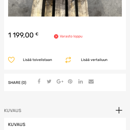
1 199,00
€
Varasto loppu
Lisää toivelistaan
Lisää vertailuun
SHARE (0)
KUVAUS
KUVAUS