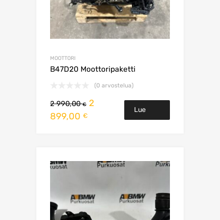
MOOTTORI
B47D20 Moottoripaketti
(0 arvostelua)
Alkuperäinen
2
2 990,00
€
Lue
Nykyinen
hinta
899,00
€
hinta
oli:
Lisää
on:
2
2
990,00 €.
899,00 €.