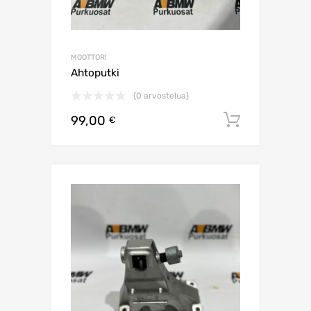
MOOTTORI
Ahtoputki
(0 arvostelua)
99,00
Lisää os
€