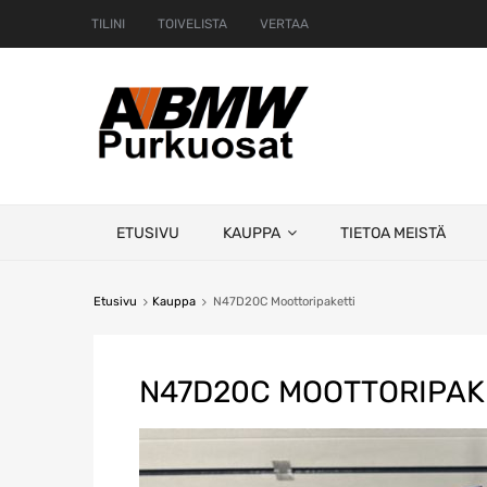
TILINI
TOIVELISTA
VERTAA
Skip
ETUSIVU
KAUPPA
TIETOA MEISTÄ
to
content
Etusivu
Kauppa
N47D20C Moottoripaketti
N47D20C MOOTTORIPAK