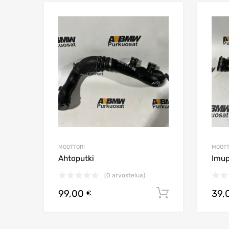
Lisää toivelistaa
Lisää vertailuun
MOOTTORI
MOOTT
Ahtoputki
Imup
(0 arvostelua)
99,00
39,
Lisää ostos
€