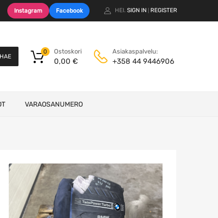
HEI.
SIGN IN
REGISTER
Instagram
Facebook
|
Ostoskori
Asiakaspalvelu:
0
HAE
0,00
€
+358 44 9446906
OT
VARAOSANUMERO