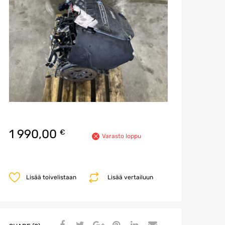
1 990,00
€
Varasto loppu
Lisää toivelistaan
Lisää vertailuun