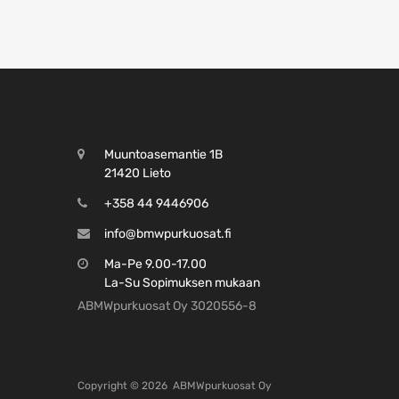
Muuntoasemantie 1B
21420 Lieto
+358 44 9446906
info@bmwpurkuosat.fi
Ma-Pe 9.00-17.00
La-Su Sopimuksen mukaan
ABMWpurkuosat Oy 3020556-8
Copyright ©
2026
ABMWpurkuosat Oy