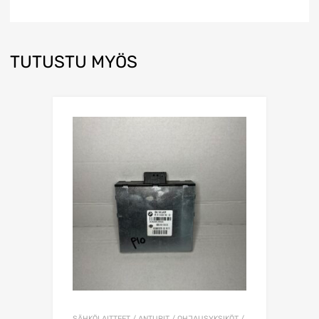
TUTUSTU MYÖS
SÄHKÖLAITTEET / ANTURIT / OHJAUSYKSIKÖT /