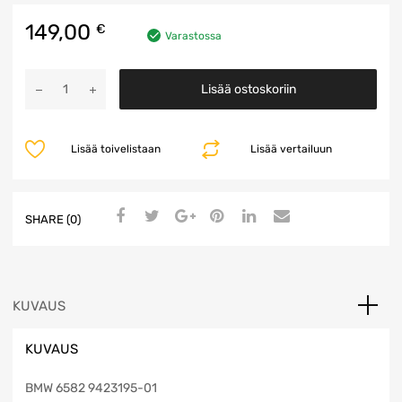
149,00
€
Varastossa
Ohjainrulla
Lisää ostoskoriin
määrä
Lisää toivelistaan
Lisää vertailuun
SHARE (0)
KUVAUS
KUVAUS
BMW 6582 9423195-01