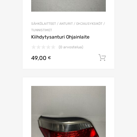
SÄHKÖLAITTEET / ANTURIT / OHJAUSYKSIKÖT /
TUNNISTIMET
Kiihdytysanturi Ohjainlaite
(0 arvostelua)
49,00
Lisää os
€