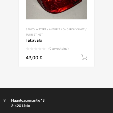
SÄHKÖLAITTEET / ANTURIT / OHJAUSYKSIKÖT /
TUNNISTIMET
Takavalo
(0 arvostelua)
49,00
Lisää os
€
Muuntoasemantie 1B
21420 Lieto