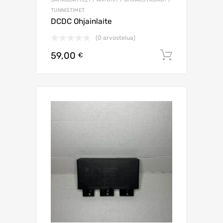
TUNNISTIMET
DCDC Ohjainlaite
(0 arvostelua)
59,00
Lisää os
€