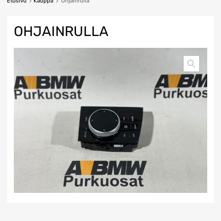
Etusivu
Kauppa
Ohjainrulla
OHJAINRULLA