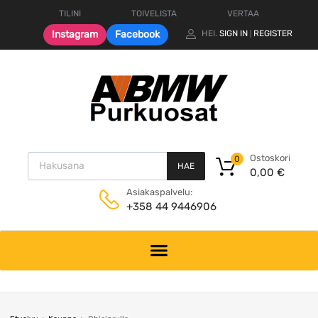
TILINI
TOIVELISTA
VERTAA
Instagram
Facebook
HEI.
SIGN IN
REGISTER
|
Products search
Ostoskori
0
HAE
0,00
€
Asiakaspalvelu:
+358 44 9446906
Skip
to
content