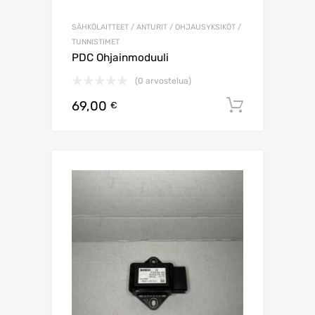
SÄHKÖLAITTEET / ANTURIT / OHJAUSYKSIKÖT /
TUNNISTIMET
PDC Ohjainmoduuli
(0 arvostelua)
69,00
Lisää os
€