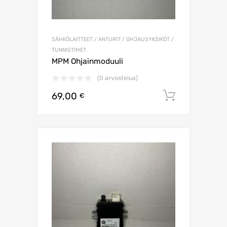
SÄHKÖLAITTEET / ANTURIT / OHJAUSYKSIKÖT /
TUNNISTIMET
MPM Ohjainmoduuli
(0 arvostelua)
69,00
Lisää os
€