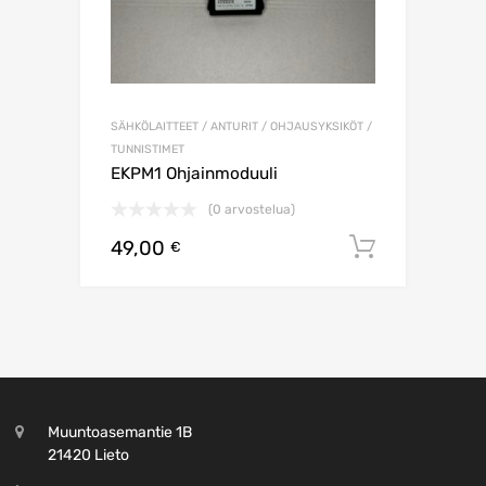
SÄHKÖLAITTEET / ANTURIT / OHJAUSYKSIKÖT /
TUNNISTIMET
EKPM1 Ohjainmoduuli
(0 arvostelua)
49,00
Lisää os
€
Muuntoasemantie 1B
21420 Lieto