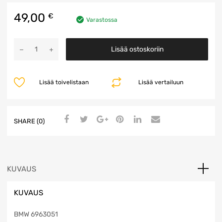
49,00
€
Varastossa
Ohjainrulla
Lisää ostoskoriin
määrä
Lisää toivelistaan
Lisää vertailuun
SHARE (0)
KUVAUS
KUVAUS
BMW 6963051