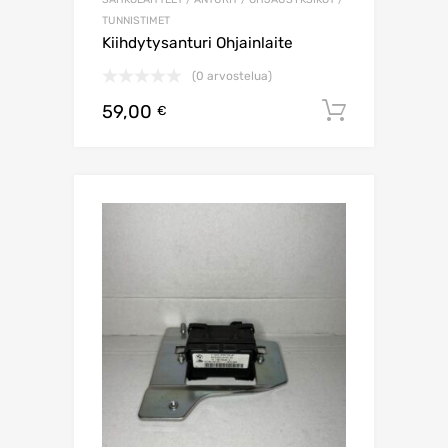
TUNNISTIMET
Kiihdytysanturi Ohjainlaite
(0 arvostelua)
59,00
Lisää os
€