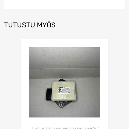
TUTUSTU MYÖS
SÄHKÖLAITTEET / ANTURIT / OHJAUSYKSIKÖT /