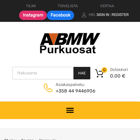
TILINI
TOIVELISTA
VERTAA
Instagram
Facebook
HEI.
SIGN IN
REGISTER
|
Products search
Ostoskori
0
HAE
0,00
€
Asiakaspalvelu:
+358 44 9446906
Skip
to
content