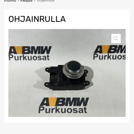
Etusivu
Kauppa
Ohjainrulla
OHJAINRULLA