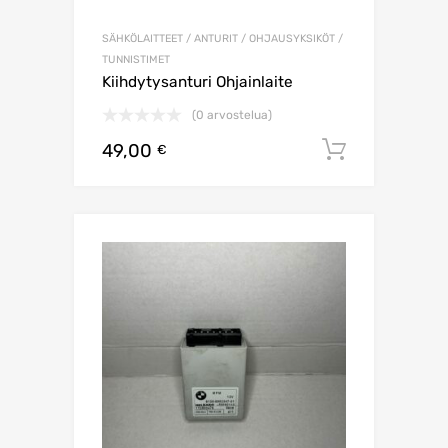
SÄHKÖLAITTEET / ANTURIT / OHJAUSYKSIKÖT /
TUNNISTIMET
Kiihdytysanturi Ohjainlaite
(0 arvostelua)
49,00
Lisää os
€