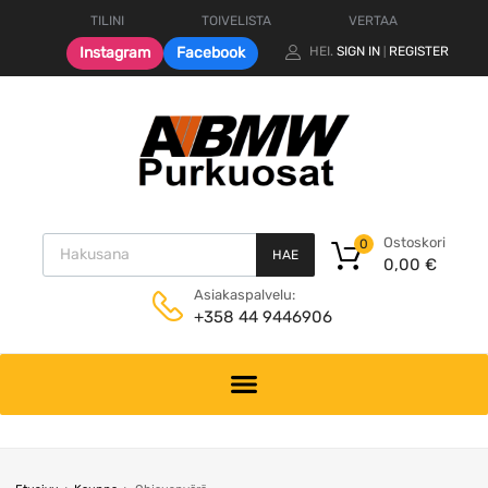
TILINI
TOIVELISTA
VERTAA
Instagram
Facebook
HEI.
SIGN IN
REGISTER
|
Products search
Ostoskori
0
HAE
0,00
€
Asiakaspalvelu:
+358 44 9446906
Skip
to
content