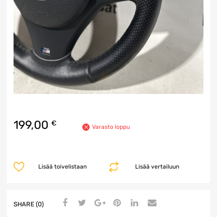
199,00
€
Varasto loppu
Lisää toivelistaan
Lisää vertailuun
SHARE (0)