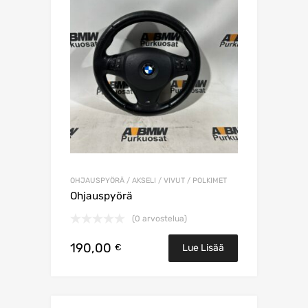
OHJAUSPYÖRÄ / AKSELI / VIVUT / POLKIMET
Ohjauspyörä
(0 arvostelua)
190,00
€
Lue Lisää