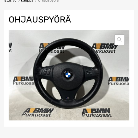
Etusivu
Kauppa
Ohjauspyörä
OHJAUSPYÖRÄ