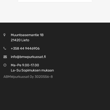
Muuntoasemantie 1B
21420 Lieto
+358 44 9446906
info@bmwpurkuosat.fi
Ma-Pe 9.00-17.00
La-Su Sopimuksen mukaan
ABMWpurkuosat Oy 3020556-8