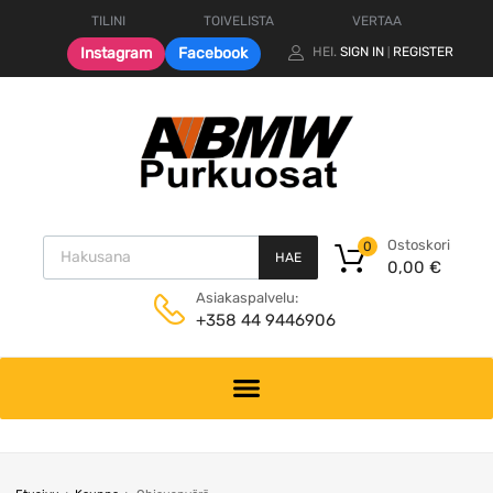
TILINI
TOIVELISTA
VERTAA
Instagram
Facebook
HEI.
SIGN IN
REGISTER
|
Products search
Ostoskori
0
HAE
0,00
€
Asiakaspalvelu:
+358 44 9446906
Skip
to
content