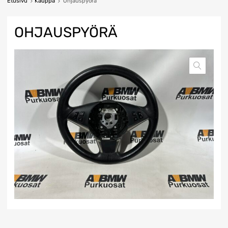
Etusivu
Kauppa
Ohjauspyörä
OHJAUSPYÖRÄ