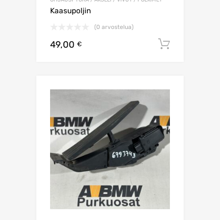
Kaasupoljin
(0 arvostelua)
49,00
Lisää os
€