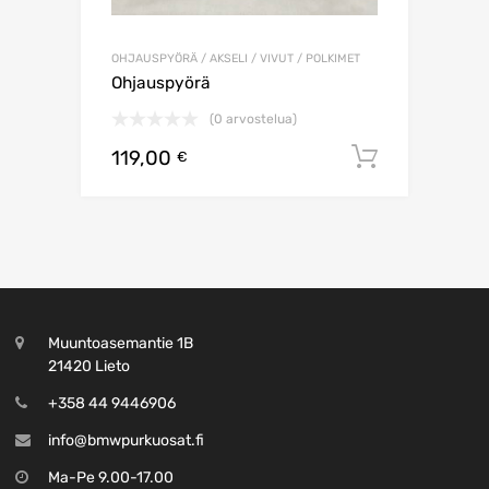
OHJAUSPYÖRÄ / AKSELI / VIVUT / POLKIMET
Ohjauspyörä
(0 arvostelua)
119,00
Lisää os
€
Muuntoasemantie 1B
21420 Lieto
+358 44 9446906
info@bmwpurkuosat.fi
Ma-Pe 9.00-17.00