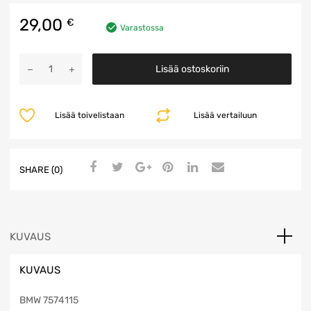
29,00
€
Varastossa
Öljynsuodatin
Lisää ostoskoriin
jalka
määrä
Lisää toivelistaan
Lisää vertailuun
SHARE (0)
KUVAUS
KUVAUS
BMW 7574115