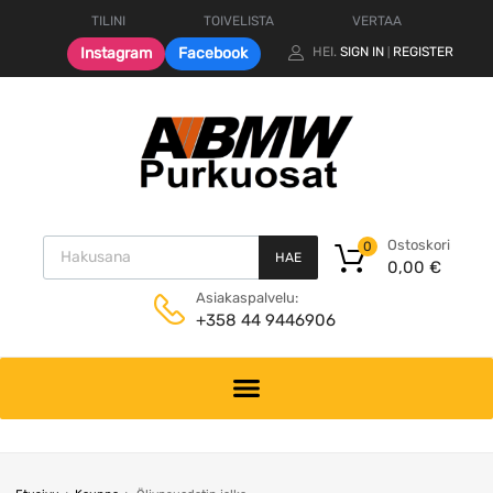
TILINI
TOIVELISTA
VERTAA
Instagram
Facebook
HEI.
SIGN IN
REGISTER
|
Products search
Ostoskori
0
HAE
0,00
€
Asiakaspalvelu:
+358 44 9446906
Skip
to
content