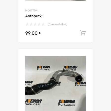
MOOTTORI
Ahtoputki
(0 arvostelua)
99,00
Lisää os
€