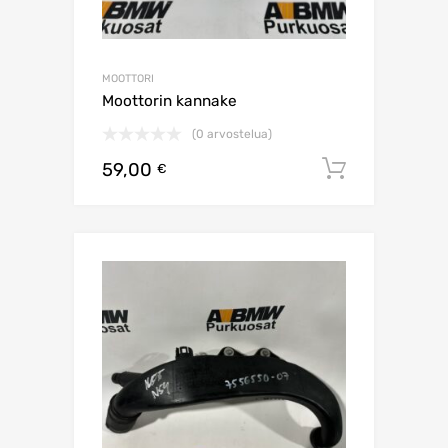
MOOTTORI
Moottorin kannake
(0 arvostelua)
59,00
Lisää os
€