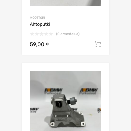
MOOTTORI
Ahtoputki
(0 arvostelua)
59,00
Lisää os
€