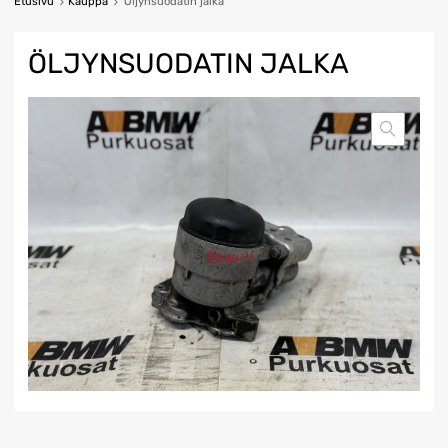
Etusivu
Kauppa
Öljynsuodatin jalka
ÖLJYNSUODATIN JALKA