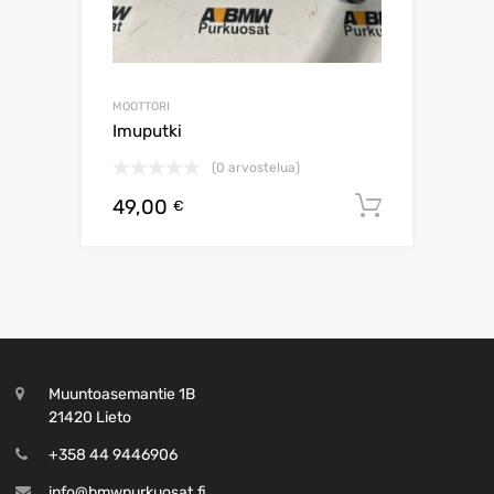
MOOTTORI
Imuputki
(0 arvostelua)
49,00
Lisää os
€
Muuntoasemantie 1B
21420 Lieto
+358 44 9446906
info@bmwpurkuosat.fi