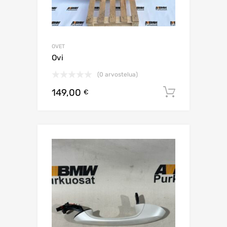
OVET
Ovi
(0 arvostelua)
149,00
Lisää os
€