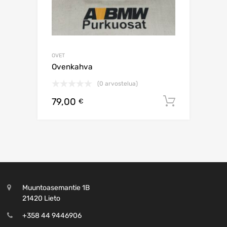
OVET
Ovenkahva
(0 arvostelua)
79,00
Lisää os
€
Muuntoasemantie 1B
21420 Lieto
+358 44 9446906