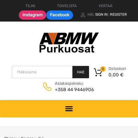
TILINI
TOIVELISTA
VERTAA
Instagram
Facebook
HEI.
SIGN IN
REGISTER
|
Products search
Ostoskori
0
HAE
0,00
€
Asiakaspalvelu:
+358 44 9446906
Skip
to
content