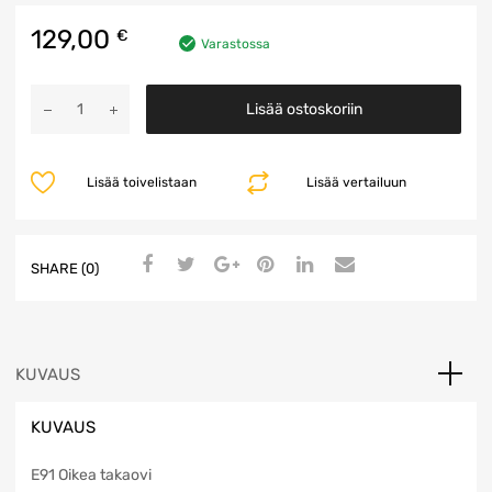
129,00
€
Varastossa
Ovi
Lisää ostoskoriin
määrä
Lisää toivelistaan
Lisää vertailuun
SHARE (0)
KUVAUS
KUVAUS
E91 Oikea takaovi