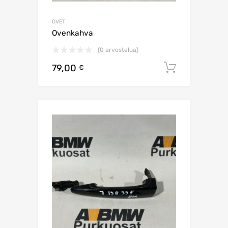
OVET
Ovenkahva
(0 arvostelua)
79,00
Lisää os
€