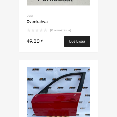
OVET
Ovenkahva
(0 arvostelua)
49,00
€
Lue Lisää