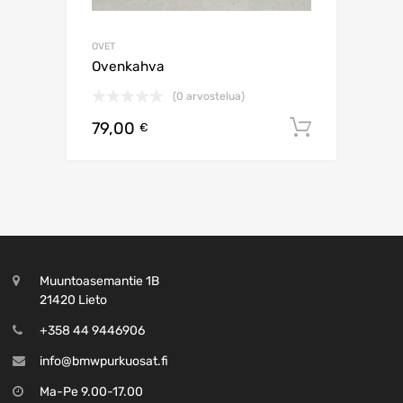
OVET
Ovenkahva
(0 arvostelua)
79,00
Lisää os
€
Muuntoasemantie 1B
21420 Lieto
+358 44 9446906
info@bmwpurkuosat.fi
Ma-Pe 9.00-17.00