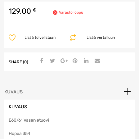
129,00
€
Varasto loppu
Lisää toivelistaan
Lisää vertailuun
SHARE (0)
KUVAUS
KUVAUS
E60/61 Vasen etuovi
Hopea 354