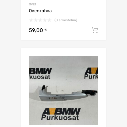
OVET
Ovenkahva
(0 arvostelua)
59,00
Lisää os
€