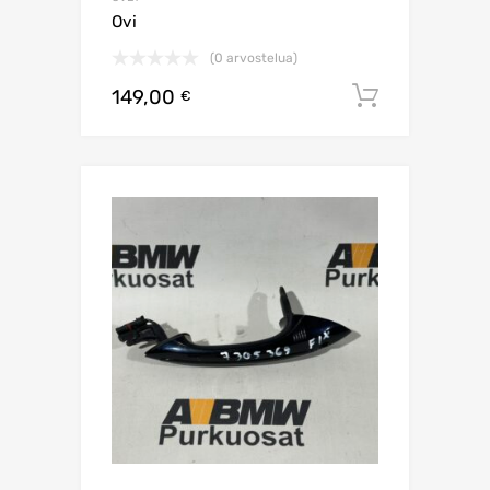
Ovi
(0 arvostelua)
149,00
Lisää os
€