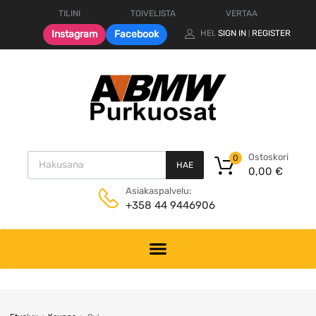
TILINI
TOIVELISTA
VERTAA
Instagram
Facebook
HEI.
SIGN IN
REGISTER
|
Products search
Ostoskori
0
HAE
0,00
€
Asiakaspalvelu:
+358 44 9446906
Skip
to
content