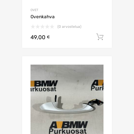
OVET
Ovenkahva
(0 arvostelua)
49,00
Lisää os
€