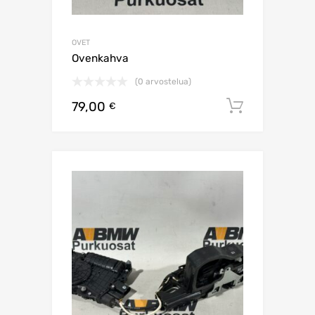
OVET
Ovenkahva
(0 arvostelua)
79,00
Lisää os
€