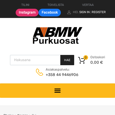
TILINI
TOIVELISTA
VERTAA
Instagram
Facebook
HEI.
SIGN IN
REGISTER
|
Products search
Ostoskori
0
HAE
0,00
€
Asiakaspalvelu:
+358 44 9446906
Skip
to
content