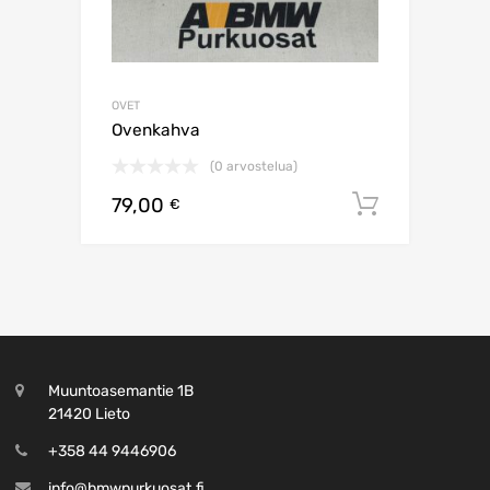
OVET
Ovenkahva
(0 arvostelua)
79,00
Lisää os
€
Muuntoasemantie 1B
21420 Lieto
+358 44 9446906
info@bmwpurkuosat.fi