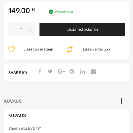
149,00
€
Varastossa
Ovi
Lisää ostoskoriin
määrä
Lisää toivelistaan
Lisää vertailuun
SHARE (0)
KUVAUS
KUVAUS
Vasen etu E90/91