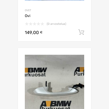
OVET
Ovi
(0 arvostelua)
149,00
Lisää os
€