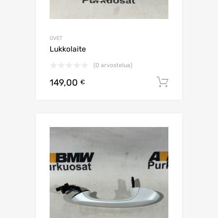
OVET
Lukkolaite
(0 arvostelua)
149,00
Lisää os
€