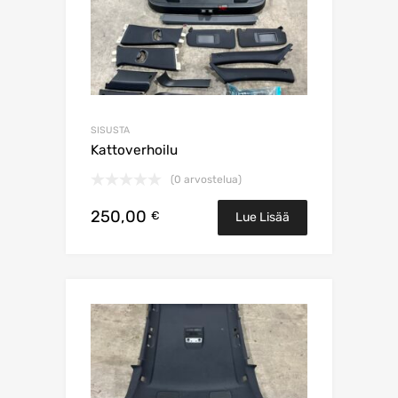
SISUSTA
Kattoverhoilu
(0 arvostelua)
250,00
€
Lue Lisää