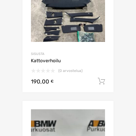
SISUSTA
Kattoverhoilu
(0 arvostelua)
190,00
Lisää os
€