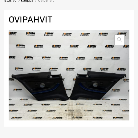
Etusivu
Kauppa
Ovipahvit
OVIPAHVIT