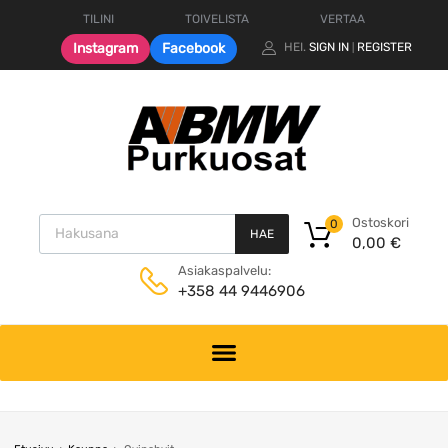
TILINI
TOIVELISTA
VERTAA
Instagram
Facebook
HEI.
SIGN IN
REGISTER
|
Products search
Ostoskori
0
HAE
0,00
€
Asiakaspalvelu:
+358 44 9446906
Skip
to
content