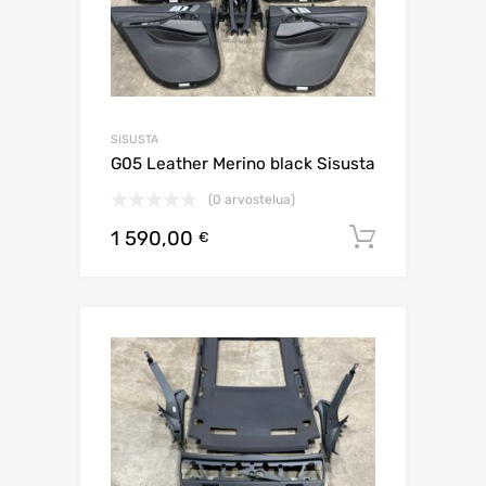
SISUSTA
G05 Leather Merino black Sisusta
(0 arvostelua)
1 590,00
Lisää os
€