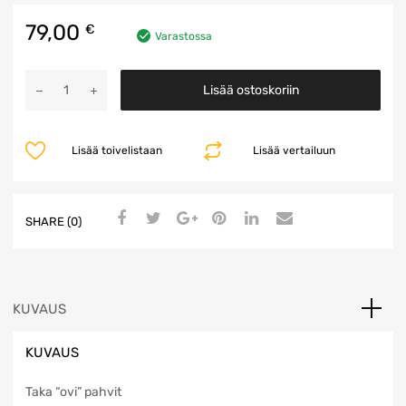
79,00
€
Varastossa
Ovipahvit
Lisää ostoskoriin
määrä
Lisää toivelistaan
Lisää vertailuun
SHARE (0)
KUVAUS
KUVAUS
Taka “ovi” pahvit