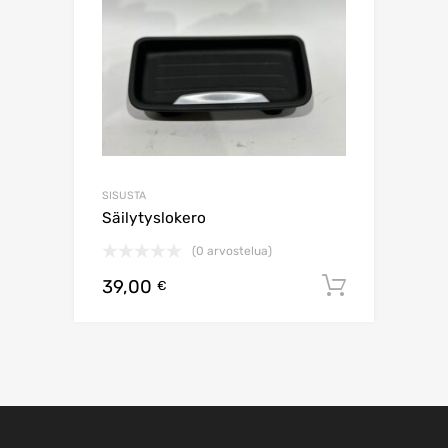
SISUSTA
Säilytyslokero
(0 arvostelua)
39,00
Lisää os
€