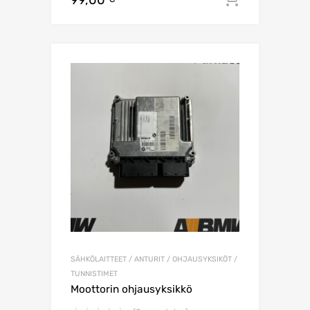
SÄHKÖLAITTEET / ANTURIT / OHJAUSYKSIKÖT /
TUNNISTIMET
Moottorin ohjausyksikkö