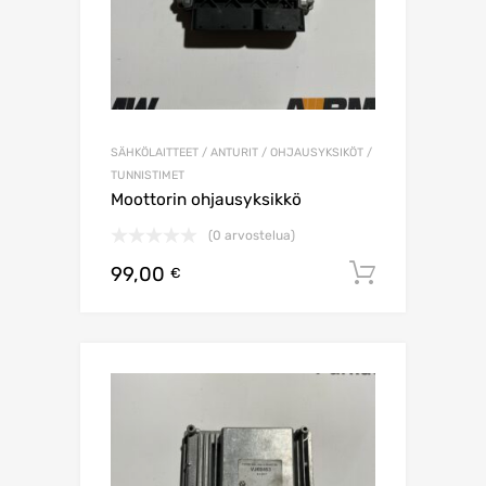
SÄHKÖLAITTEET / ANTURIT / OHJAUSYKSIKÖT /
TUNNISTIMET
Moottorin ohjausyksikkö
(0 arvostelua)
99,00
Lisää os
€