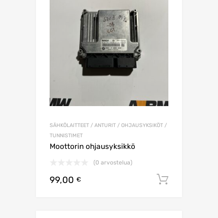
SÄHKÖLAITTEET / ANTURIT / OHJAUSYKSIKÖT /
TUNNISTIMET
Moottorin ohjausyksikkö
(0 arvostelua)
99,00
Lisää os
€