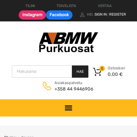
TILINI
TOIVELISTA
VERTAA
Instagram
Facebook
HEI.
SIGN IN
REGISTER
|
Products search
Ostoskori
0
HAE
0,00
€
Asiakaspalvelu:
+358 44 9446906
Skip
to
content