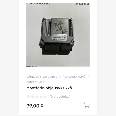
SÄHKÖLAITTEET / ANTURIT / OHJAUSYKSIKÖT /
TUNNISTIMET
Moottorin ohjausyksikkö
(0 arvostelua)
99,00
Lisää os
€