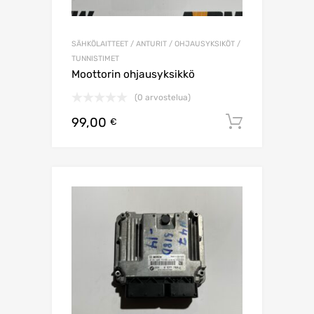
SÄHKÖLAITTEET / ANTURIT / OHJAUSYKSIKÖT /
TUNNISTIMET
Moottorin ohjausyksikkö
(0 arvostelua)
99,00
Lisää os
€