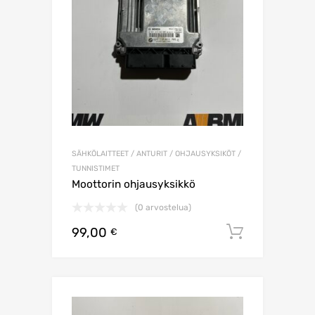
SÄHKÖLAITTEET / ANTURIT / OHJAUSYKSIKÖT /
TUNNISTIMET
Moottorin ohjausyksikkö
(0 arvostelua)
99,00
Lisää os
€