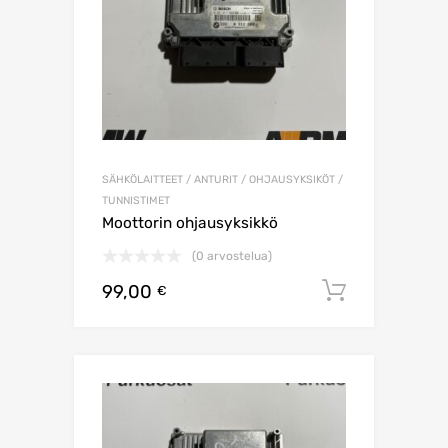
SÄHKÖLAITTEET / ANTURIT / OHJAUSYKSIKÖT /
TUNNISTIMET
Moottorin ohjausyksikkö
(0 arvostelua)
99,00
Lisää os
€