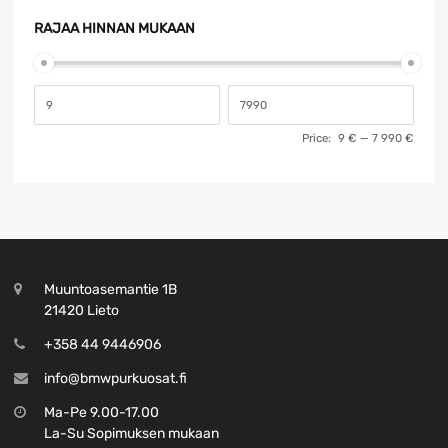
Peruutuspeilit
(2)
RAJAA HINNAN MUKAAN
Pesin / Pyyhin
(6)
Polttoainelaitteet
(73)
Sähkölaitteet / Anturit / Ohjausyksiköt / Tunnistimet
(1231)
Sisusta
(188)
Price:
9 €
—
7 990 €
Taka-akselisto / Jousitus
(26)
Takapään osat
(250)
Tasauspyörästöt
(111)
Turvavarusteet
(117)
Vaihdelaatikko / Vetoakseli / Kardaaniakseli
(226)
Vanteet / Renkaat / Lisävarusteet
(4)
Muuntoasemantie 1B
21420 Lieto
+358 44 9446906
info@bmwpurkuosat.fi
Ma-Pe 9.00-17.00
La-Su Sopimuksen mukaan