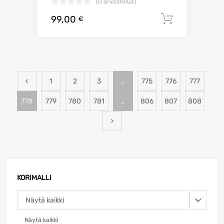
(0 arvostelua)
99,00
Lisää os
€
1
2
3
…
775
776
777
778
779
780
781
…
806
807
808
KORIMALLI
Näytä kaikki