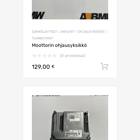
SÄHKÖLAITTEET / ANTURIT / OHJAUSYKSIKÖT /
TUNNISTIMET
Moottorin ohjausyksikkö
(0 arvostelua)
129,00
Lisää os
€