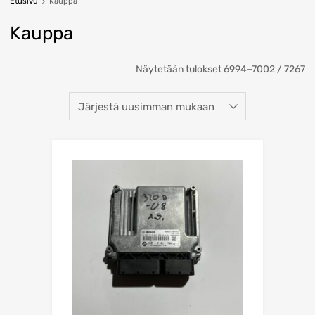
Etusivu
Kauppa
Kauppa
So
Näytetään tulokset 6994–7002 / 7267
b
la