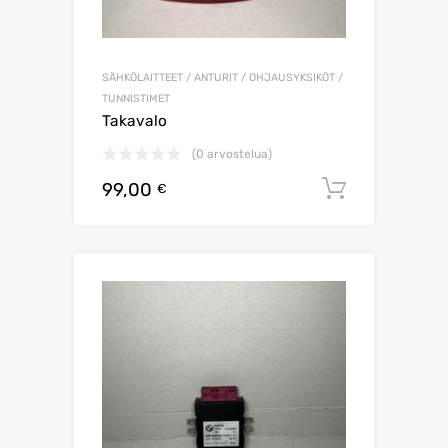
SÄHKÖLAITTEET / ANTURIT / OHJAUSYKSIKÖT /
TUNNISTIMET
Takavalo
(0 arvostelua)
99,00
Lisää os
€