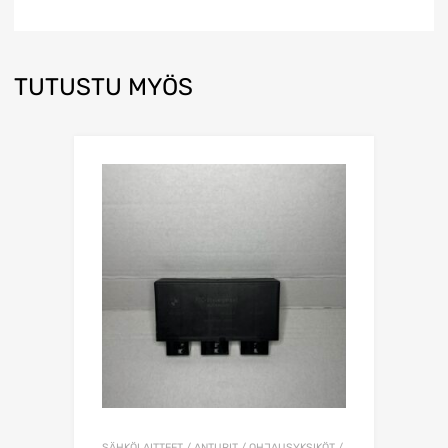
TUTUSTU MYÖS
SÄHKÖLAITTEET / ANTURIT / OHJAUSYKSIKÖT /