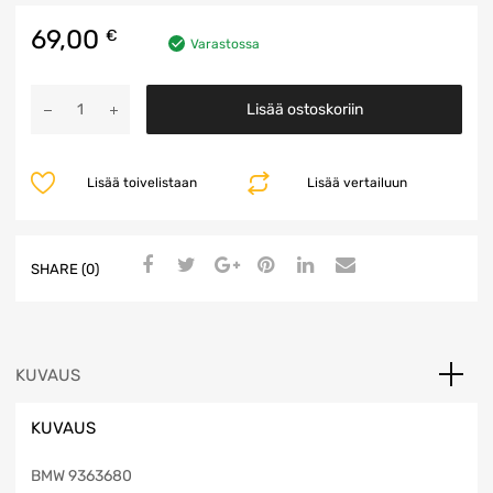
69,00
€
Varastossa
PDC
Lisää ostoskoriin
Ohjainyksikkö
määrä
Lisää toivelistaan
Lisää vertailuun
SHARE (0)
KUVAUS
KUVAUS
BMW 9363680