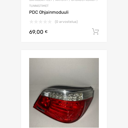
TUNNISTIMET
PDC Ohjainmoduuli
(0 arvostelua)
69,00
Lisää os
€