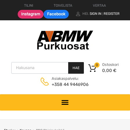
TILINI
TOIVELISTA
VERTAA
Instagram
Facebook
HEI.
SIGN IN
REGISTER
|
Products search
Ostoskori
0
HAE
0,00
€
Asiakaspalvelu:
+358 44 9446906
Skip
to
content