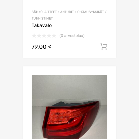
SÄHKÖLAITTEET / ANTURIT / OHJAUSYKSIKÖT /
TUNNISTIMET
Takavalo
(0 arvostelua)
79,00
Lisää os
€