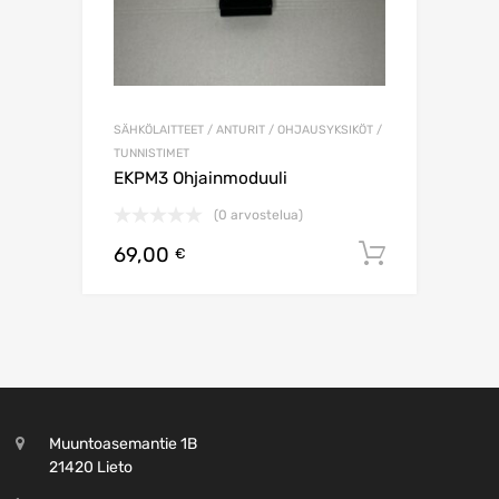
SÄHKÖLAITTEET / ANTURIT / OHJAUSYKSIKÖT /
TUNNISTIMET
EKPM3 Ohjainmoduuli
(0 arvostelua)
69,00
Lisää os
€
Muuntoasemantie 1B
21420 Lieto