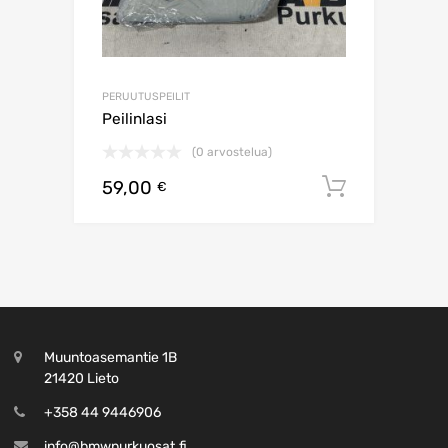
PERUUTUSPEILIT
Peilinlasi
(0 arvostelua)
59,00
Lisää os
€
Muuntoasemantie 1B
21420 Lieto
+358 44 9446906
info@bmwpurkuosat.fi