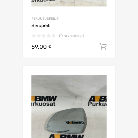
PERUUTUSPEILIT
Sivupeili
(0 arvostelua)
59,00
Lisää os
€