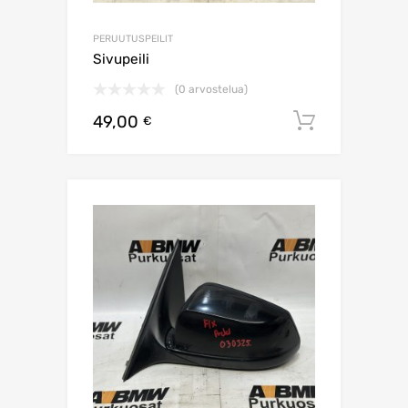
PERUUTUSPEILIT
Sivupeili
(0 arvostelua)
49,00
Lisää os
€