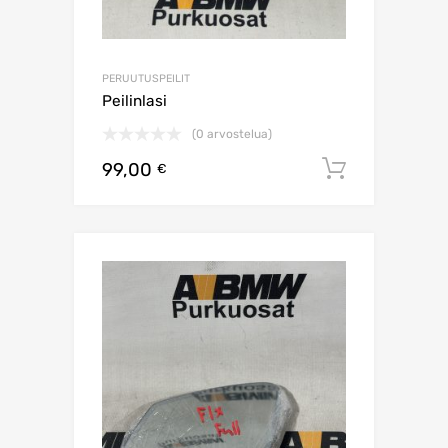
PERUUTUSPEILIT
Peilinlasi
(0 arvostelua)
99,00
Lisää os
€