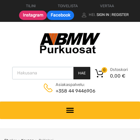
TILINI
TOIVELISTA
VERTAA
Instagram
Facebook
HEI.
SIGN IN
REGISTER
|
Products search
Ostoskori
0
HAE
0,00
€
Asiakaspalvelu:
+358 44 9446906
Skip
to
content