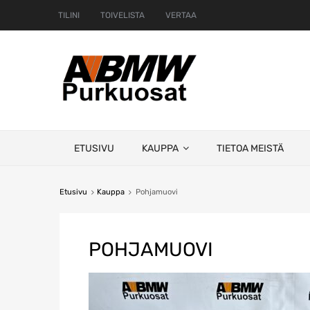
TILINI
TOIVELISTA
VERTAA
Skip
ETUSIVU
KAUPPA
TIETOA MEISTÄ
to
content
Etusivu
Kauppa
Pohjamuovi
POHJAMUOVI