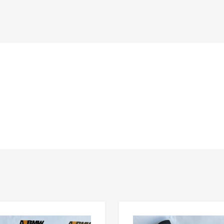
n
Lisää toivelistaan