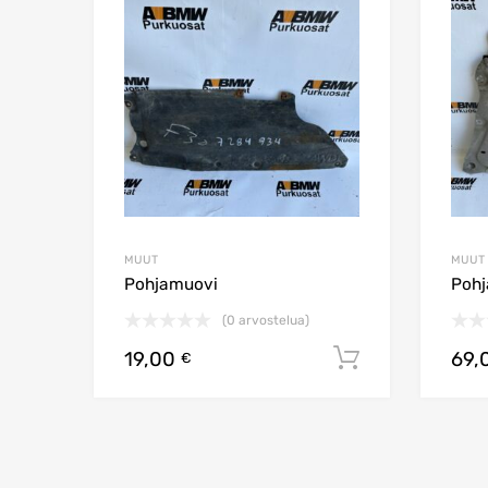
Lisää vertailuun
MUUT
MUUT
Pohjamuovi
Pohj
(0 arvostelua)
19,00
69,
Lisää ostos
€