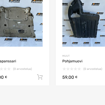
Lisää vertailuun
MUUT
apanssari
Pohjamuovi
(0 arvostelua)
(0 arvostelua)
00
59,00
koriin
Lisää ostoskoriin
€
€