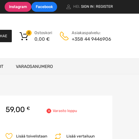
HEI.
SIGN IN
REGISTER
Instagram
Facebook
|
Ostoskori
Asiakaspalvelu:
0
HAE
0,00
€
+358 44 9446906
OT
VARAOSANUMERO
59,00
€
Varasto loppu
Lisää toivelistaan
Lisää vertailuun