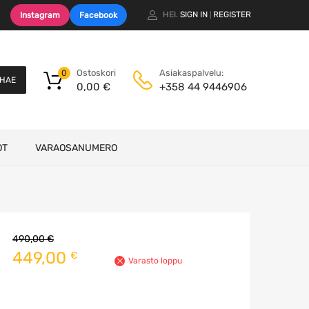
HEI.
SIGN IN
REGISTER
Instagram
Facebook
|
Ostoskori
Asiakaspalvelu:
0
HAE
0,00
€
+358 44 9446906
OT
VARAOSANUMERO
490,00
€
Alkuperäinen
Nykyinen
449,00
€
Varasto loppu
hinta
hinta
oli:
on: