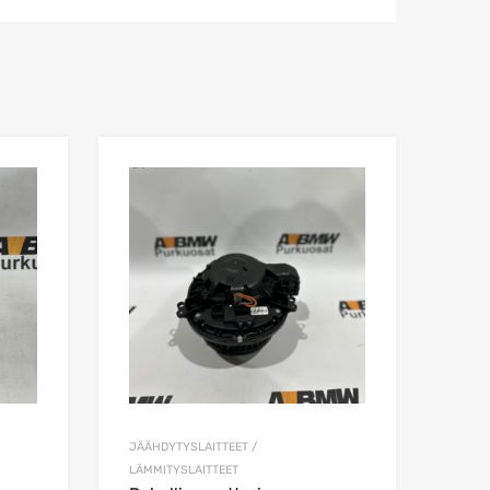
Lisää toivelistaan
Lisää toivelista
Lisää vertailuun
Lisää vertailuun
JÄÄHDYTYSLAITTEET /
LÄMMITYSLAITTEET