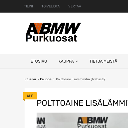
TILINI
TOIVELISTA
VERTAA
Skip
ETUSIVU
KAUPPA
TIETOA MEISTÄ
to
content
Etusivu
Kauppa
Polttoaine lisälämmitin (Webasto)
ALE!
POLTTOAINE LISÄLÄMMI