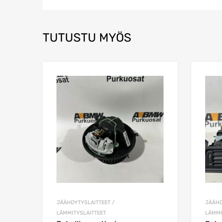
TUTUSTU MYÖS
Lisää toivelistaa
Lisää vertailuun
JÄÄHDYTYSLAITTEET /
JÄÄHD
LÄMMITYSLAITTEET
LÄMMI