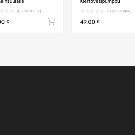
llinsuulake
Kiertovesipumppu
(0 arvostelua)
(0 arvostelua)
00
49,00
Lisää ostoskoriin
€
€