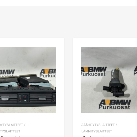
n
Lisää toivelistaan
Lisää vertailuun
YTYSLAITTEET /
JÄÄHDYTYSLAITTEET /
TYSLAITTEET
LÄMMITYSLAITTEET