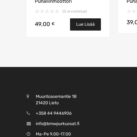
Puhallinmoottori
Puha
(0 arvostelua)
39,
49,00
€
Lue Lisää
Muuntoasemantie 1B
21420 Lieto
+358 44 9446906
info@bmwpurkuosat.fi
Ma-Pe 9.00-17.00