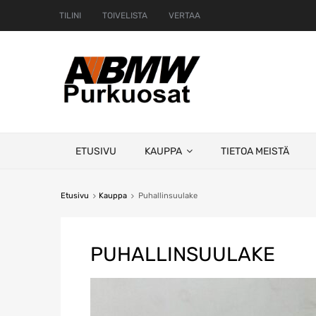
TILINI
TOIVELISTA
VERTAA
Skip
ETUSIVU
KAUPPA
TIETOA MEISTÄ
to
content
Etusivu
Kauppa
Puhallinsuulake
PUHALLINSUULAKE