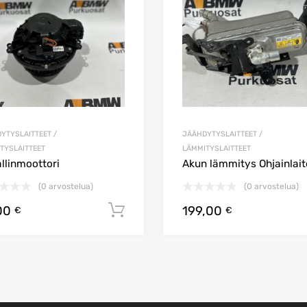
YTYSLAITTEET /
JÄÄHDYTYSLAITTEET /
TYSLAITTEET
LÄMMITYSLAITTEET
llinmoottori
Akun lämmitys Ohjainlait
(0 arvostelua)
(0 arvostelua)
00
199,00
koriin
Lisää ostoskoriin
€
€