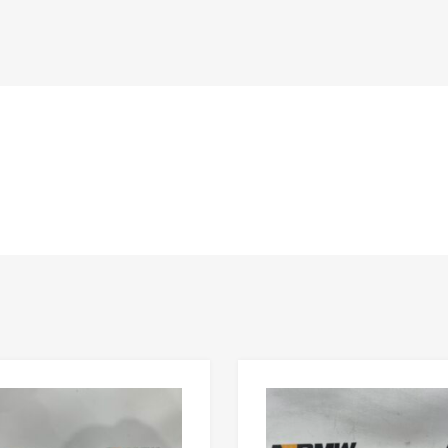
n
Lisää toivelistaan
Lisää vertailuun