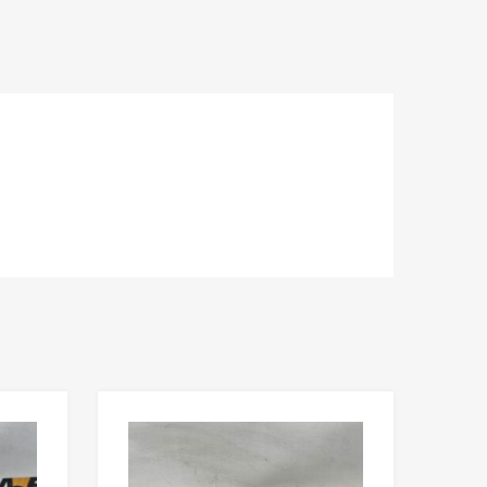
Lisää toivelistaan
Lisää toivelista
Lisää vertailuun
Lisää vertailuun