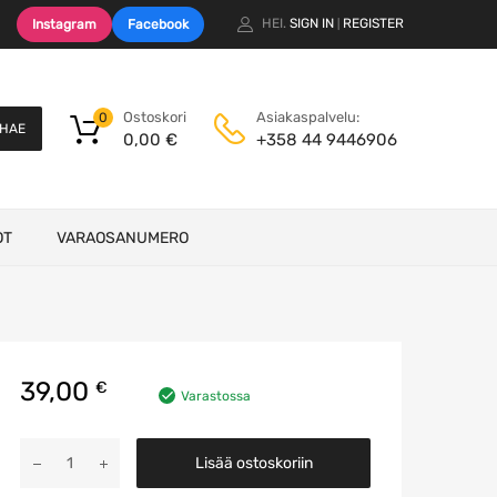
HEI.
SIGN IN
REGISTER
Instagram
Facebook
|
Ostoskori
Asiakaspalvelu:
0
HAE
0,00
€
+358 44 9446906
OT
VARAOSANUMERO
39,00
€
Varastossa
Puhallinsuulake
Lisää ostoskoriin
määrä