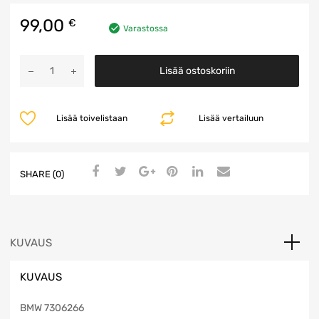
99,00
€
Varastossa
Pyyhinvivusto
Lisää ostoskoriin
määrä
Lisää toivelistaan
Lisää vertailuun
SHARE (0)
KUVAUS
KUVAUS
BMW 7306266