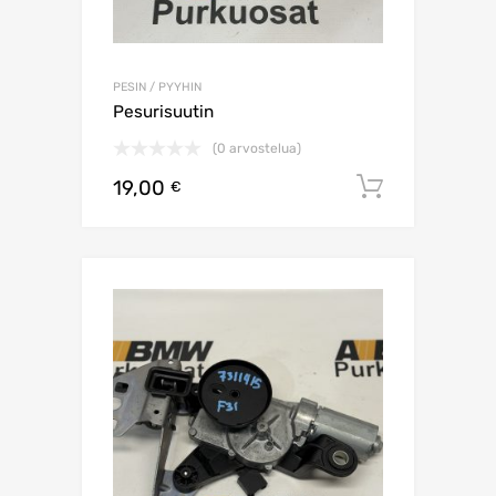
PESIN / PYYHIN
Pesurisuutin
(0 arvostelua)
19,00
Lisää os
€