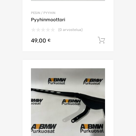
PESIN / PYYHIN
Pyyhinmoottori
(0 arvostelua)
49,00
Lisää os
€