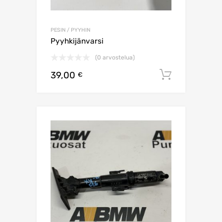
PESIN / PYYHIN
Pyyhkijänvarsi
(0 arvostelua)
39,00
Lisää os
€