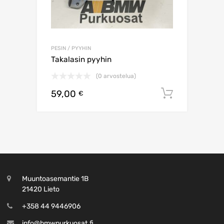
PESIN / PYYHIN
Takalasin pyyhin
(0 arvostelua)
59,00
Lisää os
€
Muuntoasemantie 1B
21420 Lieto
+358 44 9446906
info@bmwpurkuosat.fi