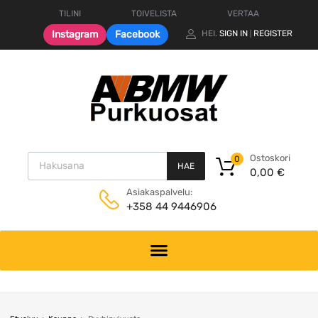
TILINI
TOIVELISTA
VERTAA
Instagram
Facebook
HEI.
SIGN IN
REGISTER
|
Products search
Ostoskori
0
HAE
0,00
€
Asiakaspalvelu:
+358 44 9446906
Skip
to
content