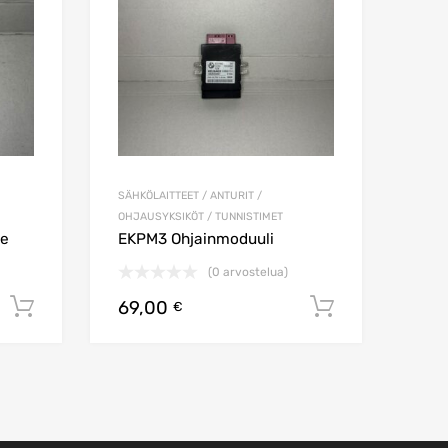
SÄHKÖLAITTEET / ANTURIT /
OHJAUSYKSIKÖT / TUNNISTIMET
te
EKPM3 Ohjainmoduuli
(0 arvostelua)
69,00
Lisää ostoskoriin
Lisää osto
€