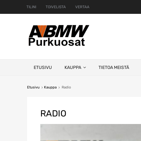
TILINI
TOIVELISTA
VERTAA
Skip
ETUSIVU
KAUPPA
TIETOA MEISTÄ
to
content
Etusivu
Kauppa
Radio
RADIO