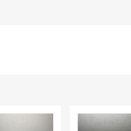
n
Lisää toivelistaan
Lisää vertailuun