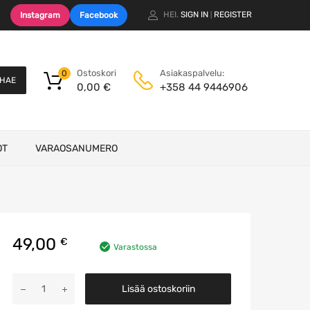
HEI.
SIGN IN
REGISTER
Instagram
Facebook
|
Ostoskori
Asiakaspalvelu:
0
HAE
0,00
€
+358 44 9446906
OT
VARAOSANUMERO
49,00
€
Varastossa
Radio
Lisää ostoskoriin
määrä