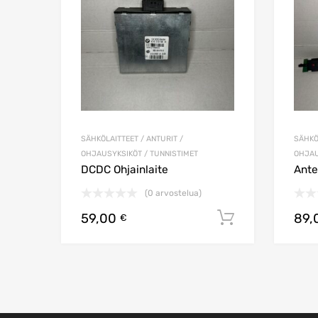
SÄHKÖLAITTEET / ANTURIT /
SÄHKÖ
OHJAUSYKSIKÖT / TUNNISTIMET
OHJAU
DCDC Ohjainlaite
Ante
(0 arvostelua)
59,00
89,
Lisää ostos
€