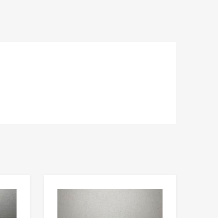
Lisää toivelistaan
Lisää toivelista
Lisää vertailuun
Lisää vertailuun