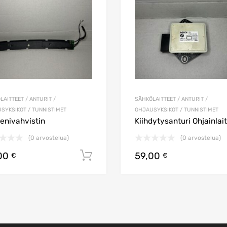
LAITTEET / ANTURIT /
SÄHKÖLAITTEET / ANTURIT /
SYKSIKÖT / TUNNISTIMET
OHJAUSYKSIKÖT / TUNNISTIMET
enivahvistin
Kiihdytysanturi Ohjainlai
(0 arvostelua)
(0 arvostelua)
00
59,00
koriin
Lisää ostoskoriin
€
€