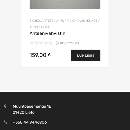
SÄHKÖLAITTEET / ANTURIT / OHJAUSYKSIKÖT /
TUNNISTIMET
Anteenivahvistin
(0 arvostelua)
159,00
€
Lue Lisää
Muuntoasemantie 1B
21420 Lieto
+358 44 9446906