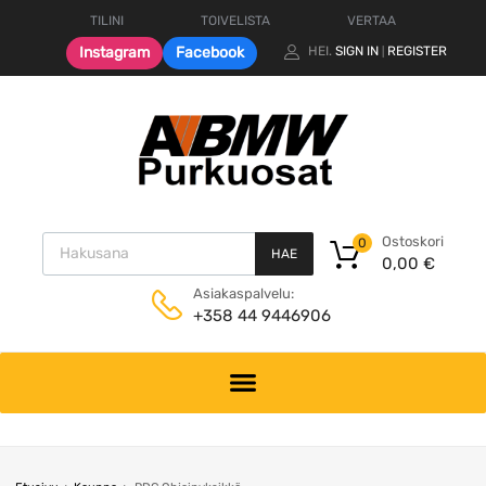
TILINI
TOIVELISTA
VERTAA
Instagram
Facebook
HEI.
SIGN IN
REGISTER
|
Products search
Ostoskori
0
HAE
0,00
€
Asiakaspalvelu:
+358 44 9446906
Skip
to
content