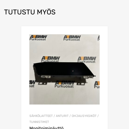
TUTUSTU MYÖS
SÄHKÖLAITTEET / ANTURIT / OHJAUSYKSIKÖT /
TUNNISTIMET
Monitoiminäyttö