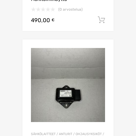
(0 arvostelua)
490,00
Lisää os
€
SÄHKÖLAITTEET / ANTURIT / OHJAUSYKSIKÖT /