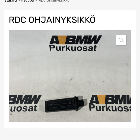
Etusivu
Kauppa
RDC Ohjainyksikkö
RDC OHJAINYKSIKKÖ