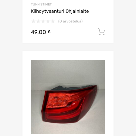
TUNNISTIMET
Kiihdytysanturi Ohjainlaite
(0 arvostelua)
49,00
Lisää os
€