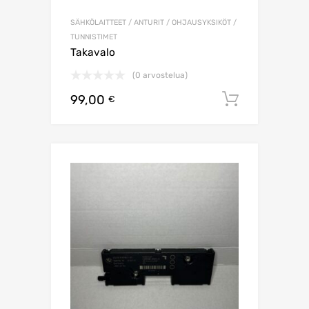
SÄHKÖLAITTEET / ANTURIT / OHJAUSYKSIKÖT /
TUNNISTIMET
Takavalo
(0 arvostelua)
99,00
Lisää os
€