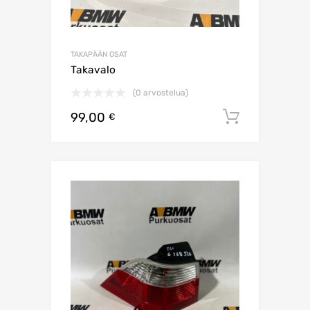
TAKAPÄÄN OSAT
Takavalo
(0 arvostelua)
99,00
Lisää os
€