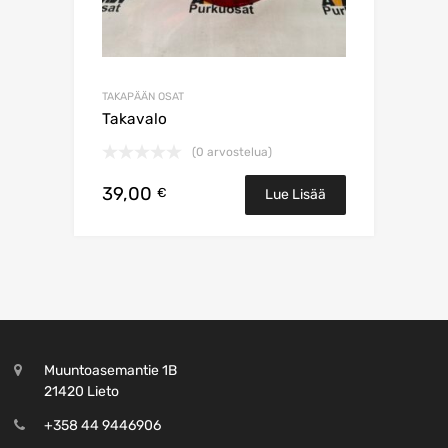
TAKAPÄÄN OSAT
Takavalo
(0 arvostelua)
39,00
€
Lue Lisää
Muuntoasemantie 1B
21420 Lieto
+358 44 9446906