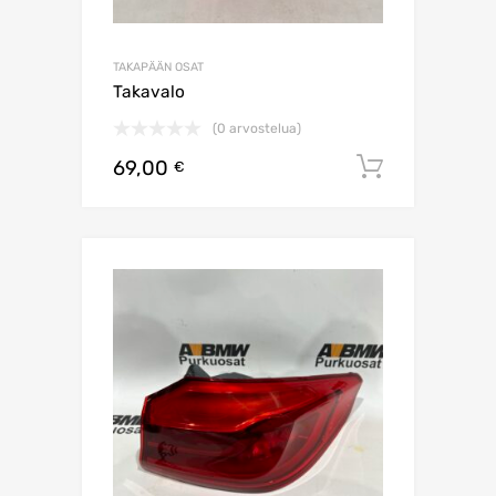
TAKAPÄÄN OSAT
Takavalo
(0 arvostelua)
69,00
Lisää os
€