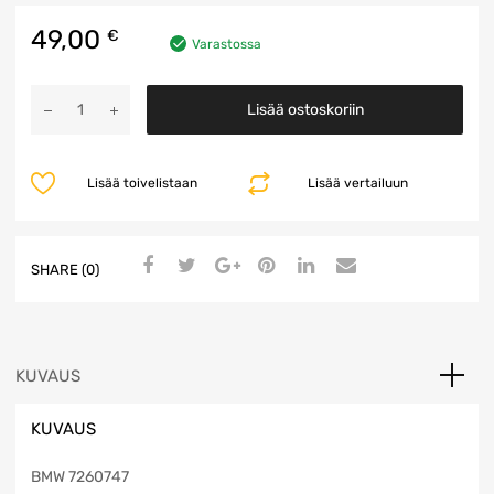
49,00
€
Varastossa
Sisälokasuoja
Lisää ostoskoriin
määrä
Lisää toivelistaan
Lisää vertailuun
SHARE (0)
KUVAUS
KUVAUS
BMW 7260747