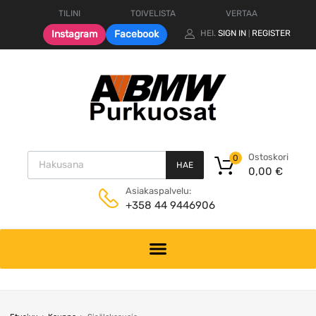
TILINI
TOIVELISTA
VERTAA
Instagram
Facebook
HEI.
SIGN IN
REGISTER
|
Products search
Ostoskori
0
HAE
0,00
€
Asiakaspalvelu:
+358 44 9446906
Skip
to
content