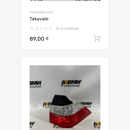
TAKAPÄÄN OSAT
Takavalo
(0 arvostelua)
89,00
Lisää os
€