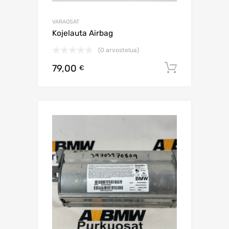
VARAOSAT
Kojelauta Airbag
(0 arvostelua)
79,00
Lisää os
€