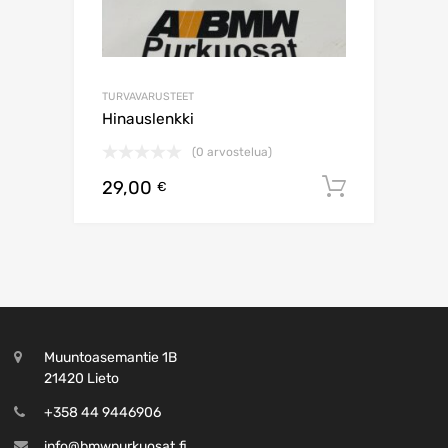
TURVAVARUSTEET
Hinauslenkki
(0 arvostelua)
29,00
Lisää os
€
Muuntoasemantie 1B
21420 Lieto
+358 44 9446906
info@bmwpurkuosat.fi