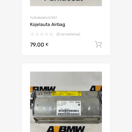
TURVAVARUSTEET
Kojelauta Airbag
(0 arvostelua)
79,00
Lisää os
€