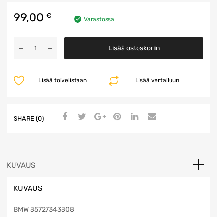
99,00
€
Varastossa
Sivu
Lisää ostoskoriin
Airbag
määrä
Lisää toivelistaan
Lisää vertailuun
SHARE (0)
KUVAUS
KUVAUS
BMW 85727343808