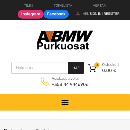
TILINI
TOIVELISTA
VERTAA
Instagram
Facebook
HEI.
SIGN IN
REGISTER
|
Products search
Ostoskori
0
HAE
0,00
€
Asiakaspalvelu:
+358 44 9446906
Skip
to
content