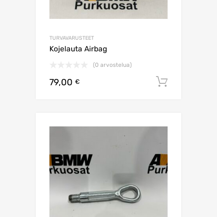
TURVAVARUSTEET
Kojelauta Airbag
(0 arvostelua)
79,00
Lisää os
€