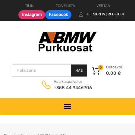
TILINI
TOIVELISTA
VERTAA
Instagram
Facebook
HEI.
SIGN IN
REGISTER
|
Products search
Ostoskori
0
HAE
0,00
€
Asiakaspalvelu:
+358 44 9446906
Skip
to
content