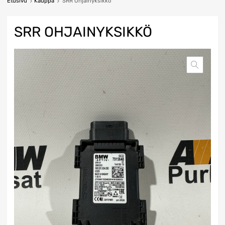
Etusivu
Kauppa
SRR Ohjainyksikkö
SRR OHJAINYKSIKKÖ