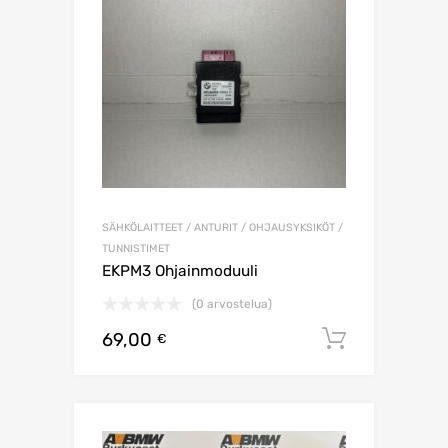
SÄHKÖLAITTEET / ANTURIT / OHJAUSYKSIKÖT /
TUNNISTIMET
EKPM3 Ohjainmoduuli
(0 arvostelua)
69,00
Lisää os
€