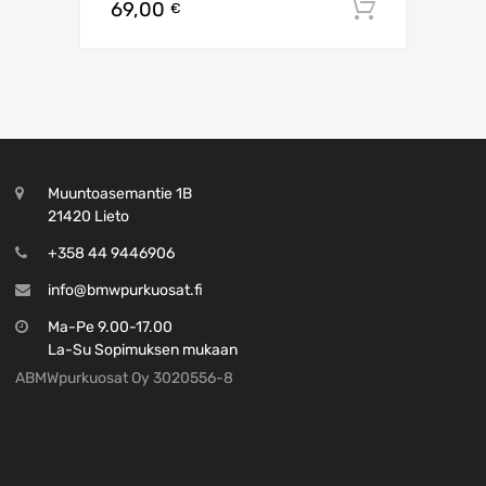
69,00
Lisää os
€
Muuntoasemantie 1B
21420 Lieto
+358 44 9446906
info@bmwpurkuosat.fi
Ma-Pe 9.00-17.00
La-Su Sopimuksen mukaan
ABMWpurkuosat Oy 3020556-8