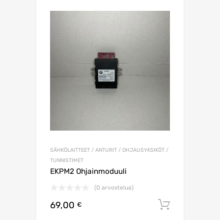
SÄHKÖLAITTEET / ANTURIT / OHJAUSYKSIKÖT /
TUNNISTIMET
EKPM2 Ohjainmoduuli
(0 arvostelua)
69,00
Lisää os
€