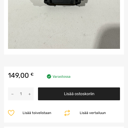
149,00
€
Varastossa
SRR
Lisää ostoskoriin
Ohjainyksikkö
määrä
Lisää toivelistaan
Lisää vertailuun