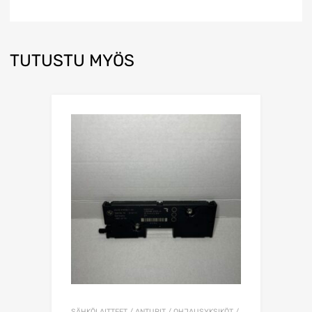
TUTUSTU MYÖS
SÄHKÖLAITTEET / ANTURIT / OHJAUSYKSIKÖT /