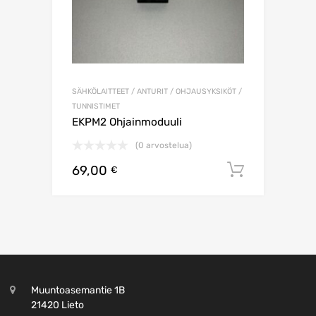
SÄHKÖLAITTEET / ANTURIT / OHJAUSYKSIKÖT /
TUNNISTIMET
EKPM2 Ohjainmoduuli
(0 arvostelua)
69,00
Lisää os
€
Muuntoasemantie 1B
21420 Lieto