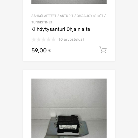
SÄHKÖLAITTEET / ANTURIT / OHJAUSYKSIKÖT /
TUNNISTIMET
Kiihdytysanturi Ohjainlaite
(0 arvostelua)
59,00
Lisää os
€