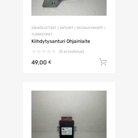
SÄHKÖLAITTEET / ANTURIT / OHJAUSYKSIKÖT /
TUNNISTIMET
Kiihdytysanturi Ohjainlaite
(0 arvostelua)
49,00
Lisää os
€