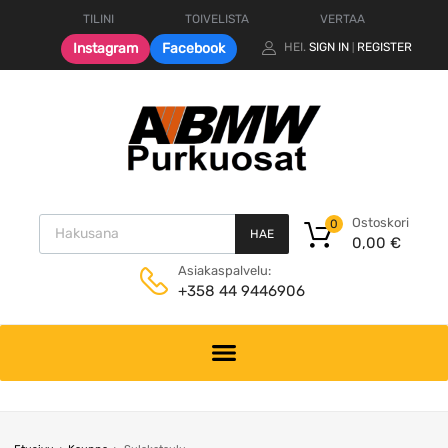
TILINI
TOIVELISTA
VERTAA
Instagram
Facebook
HEI.
SIGN IN
REGISTER
|
Products search
Ostoskori
0
HAE
0,00
€
Asiakaspalvelu:
+358 44 9446906
Skip
to
content