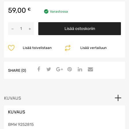
59,00
€
Varastossa
Sulaketaulu
Lisää ostoskoriin
määrä
Lisää toivelistaan
Lisää vertailuun
SHARE (0)
KUVAUS
KUVAUS
BMW 9252815