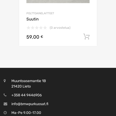
POLTTOAINELAITTEET
Suutin
(0 arvostelua)
59,00
Lisää os
€
Muuntoasemantie 1B
21420 Lieto
+358 44 9446906
info@bmwpurkuosat.fi
Ma-Pe 9.00-17.00