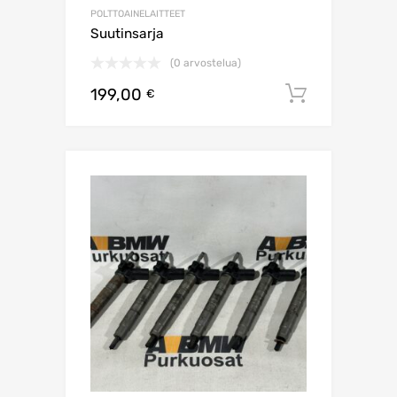
POLTTOAINELAITTEET
Suutinsarja
(0 arvostelua)
199,00
Lisää os
€