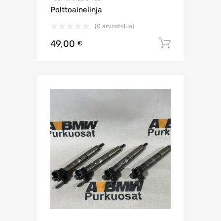
Polttoainelinja
(0 arvostelua)
49,00
Lisää os
€