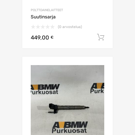
POLTTOAINELAITTEET
Suutinsarja
(0 arvostelua)
449,00
Lisää os
€