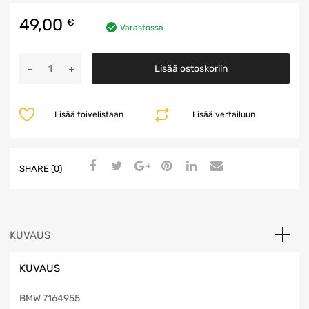
49,00
€
Varastossa
Takavalo
Lisää ostoskoriin
määrä
Lisää toivelistaan
Lisää vertailuun
SHARE (0)
KUVAUS
KUVAUS
BMW 7164955