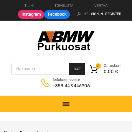
TILINI
TOIVELISTA
VERTAA
Instagram
Facebook
HEI.
SIGN IN
REGISTER
|
Products search
Ostoskori
0
HAE
0,00
€
Asiakaspalvelu:
+358 44 9446906
Skip
to
content