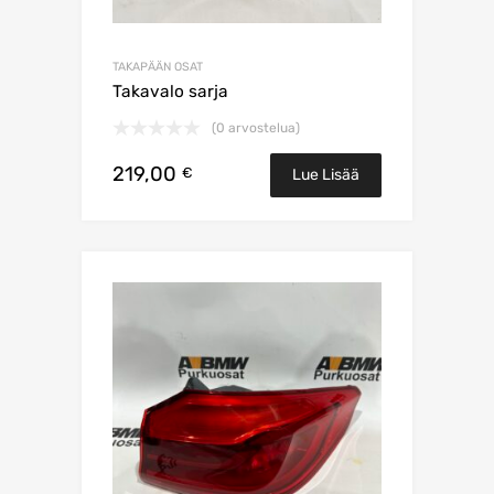
TAKAPÄÄN OSAT
Takavalo sarja
(0 arvostelua)
219,00
€
Lue Lisää