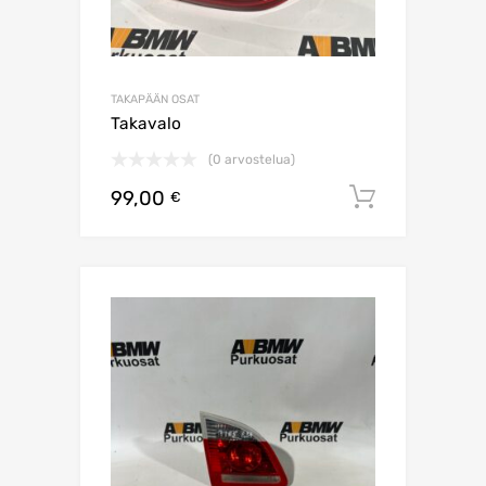
TAKAPÄÄN OSAT
Takavalo
(0 arvostelua)
99,00
Lisää os
€