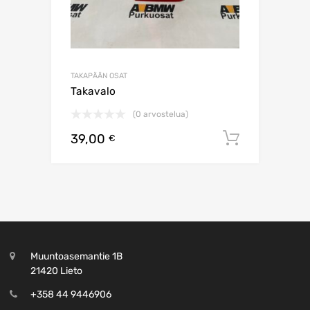
TAKAPÄÄN OSAT
Takavalo
(0 arvostelua)
39,00
Lisää os
€
Muuntoasemantie 1B
21420 Lieto
+358 44 9446906