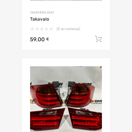
TAKAPÄÄN OSAT
Takavalo
(0 arvostelua)
59,00
Lisää os
€