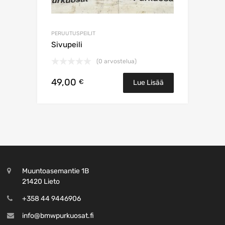
PERUUTUSPEILIT
Sivupeili
(0 arvostelua)
49,00
€
Lue Lisää
Muuntoasemantie 1B
21420 Lieto
+358 44 9446906
info@bmwpurkuosat.fi