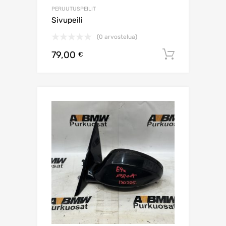
PERUUTUSPEILIT
Sivupeili
(0 arvostelua)
79,00
Lisää os
€