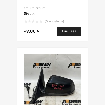
PERUUTUSPEILIT
Sivupeili
(0 arvostelua)
49,00
€
Lue Lisää