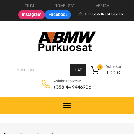
TILINI
TOIVELISTA
VERTAA
Instagram
Facebook
HEI.
SIGN IN
REGISTER
|
Products search
Ostoskori
0
HAE
0,00
€
Asiakaspalvelu:
+358 44 9446906
Skip
to
content