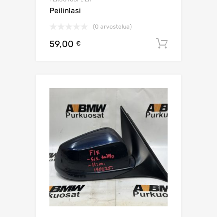
Peilinlasi
(0 arvostelua)
59,00
Lisää os
€