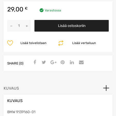
29,00
€
Varastossa
Taustapeili
Lisää ostoskoriin
määrä
Lisää toivelistaan
Lisää vertailuun
SHARE (0)
KUVAUS
KUVAUS
BMW 9139160-01