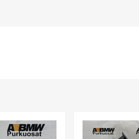
n
Lisää toivelistaan
Lisää vertailuun