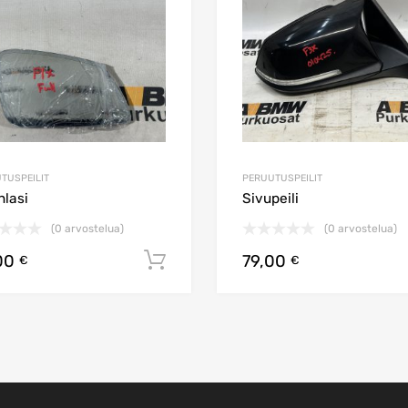
TUSPEILIT
PERUUTUSPEILIT
nlasi
Sivupeili
(0 arvostelua)
(0 arvostelua)
00
79,00
koriin
Lisää ostoskoriin
€
€