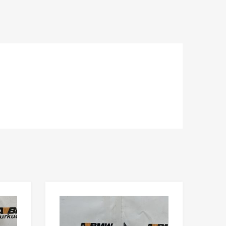
Lisää toivelistaan
Lisää toivelista
Lisää vertailuun
Lisää vertailuun