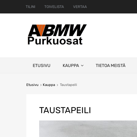
TILINI
TOIVELISTA
VERTAA
Skip
ETUSIVU
KAUPPA
TIETOA MEISTÄ
to
content
Etusivu
Kauppa
Taustapeili
TAUSTAPEILI