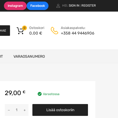
HEI.
SIGN IN
REGISTER
Instagram
Facebook
|
Ostoskori
Asiakaspalvelu:
0
HAE
0,00
€
+358 44 9446906
OT
VARAOSANUMERO
29,00
€
Varastossa
Taustapeili
Lisää ostoskoriin
määrä