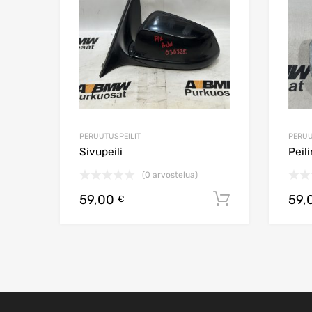
PERUUTUSPEILIT
PERUU
Sivupeili
Peili
(0 arvostelua)
59,00
59,
Lisää ostos
€