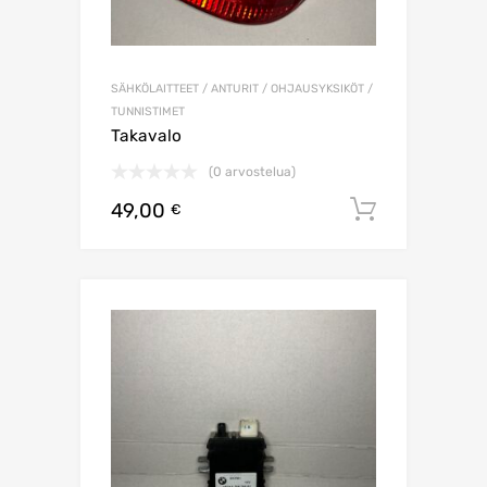
SÄHKÖLAITTEET / ANTURIT / OHJAUSYKSIKÖT /
TUNNISTIMET
Takavalo
(0 arvostelua)
49,00
Lisää os
€