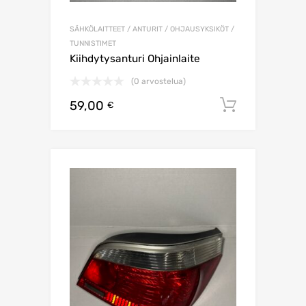
SÄHKÖLAITTEET / ANTURIT / OHJAUSYKSIKÖT /
TUNNISTIMET
Kiihdytysanturi Ohjainlaite
(0 arvostelua)
59,00
Lisää os
€