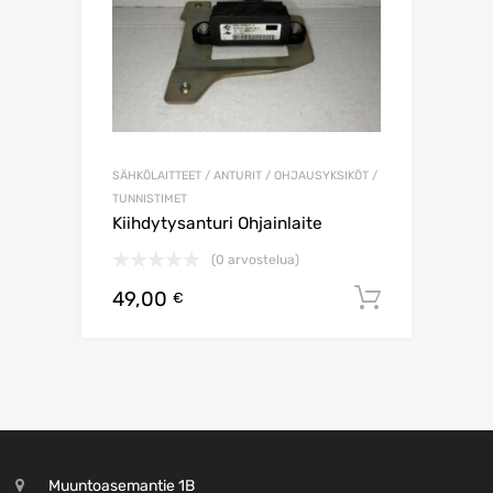
SÄHKÖLAITTEET / ANTURIT / OHJAUSYKSIKÖT /
TUNNISTIMET
Kiihdytysanturi Ohjainlaite
(0 arvostelua)
49,00
Lisää os
€
Muuntoasemantie 1B