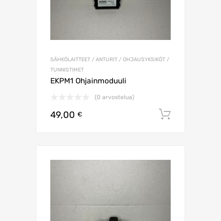
SÄHKÖLAITTEET / ANTURIT / OHJAUSYKSIKÖT /
TUNNISTIMET
EKPM1 Ohjainmoduuli
(0 arvostelua)
49,00
Lisää os
€