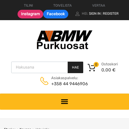
TILINI
TOIVELISTA
VERTAA
Instagram
Facebook
HEI.
SIGN IN
REGISTER
|
Products search
Ostoskori
0
HAE
0,00
€
Asiakaspalvelu:
+358 44 9446906
Skip
to
content