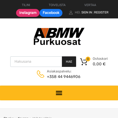
TILINI
TOIVELISTA
VERTAA
Instagram
Facebook
HEI.
SIGN IN
REGISTER
|
Products search
Ostoskori
0
HAE
0,00
€
Asiakaspalvelu:
+358 44 9446906
Skip
to
content