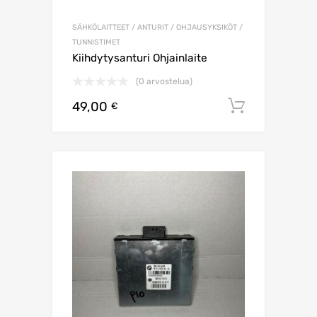
SÄHKÖLAITTEET / ANTURIT / OHJAUSYKSIKÖT /
TUNNISTIMET
Kiihdytysanturi Ohjainlaite
(0 arvostelua)
49,00
Lisää os
€