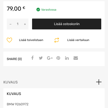
79,00
€
Varastossa
Vaihdevalitsin
Lisää ostoskoriin
määrä
Lisää toivelistaan
Lisää vertailuun
SHARE (0)
KUVAUS
KUVAUS
BMW 9260972