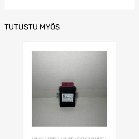
TUTUSTU MYÖS
SÄHKÖLAITTEET / ANTURIT / OHJAUSYKSIKÖT /