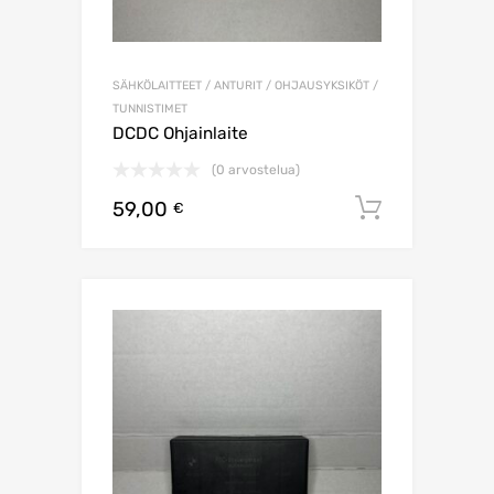
SÄHKÖLAITTEET / ANTURIT / OHJAUSYKSIKÖT /
TUNNISTIMET
DCDC Ohjainlaite
(0 arvostelua)
59,00
Lisää os
€