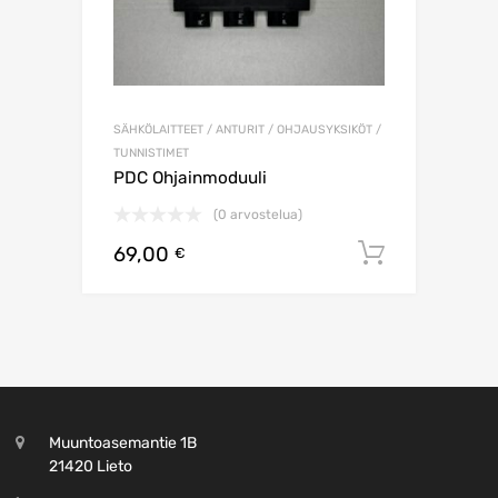
SÄHKÖLAITTEET / ANTURIT / OHJAUSYKSIKÖT /
TUNNISTIMET
PDC Ohjainmoduuli
(0 arvostelua)
69,00
Lisää os
€
Muuntoasemantie 1B
21420 Lieto