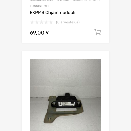
TUNNISTIMET
EKPM3 Ohjainmoduuli
(0 arvostelua)
69,00
Lisää os
€