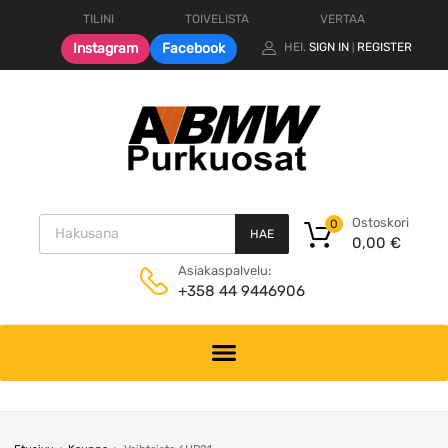
TILINI
TOIVELISTA
VERTAA
Instagram
Facebook
HEI.
SIGN IN
REGISTER
|
Products search
Ostoskori
0
HAE
0,00
€
Asiakaspalvelu:
+358 44 9446906
Skip
to
content