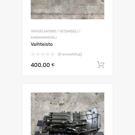
VAIHDELAATIKKO / VETOAKSELI /
KARDAANIAKSELI
Vaihteisto
(0 arvostelua)
400,00
Lisää os
€