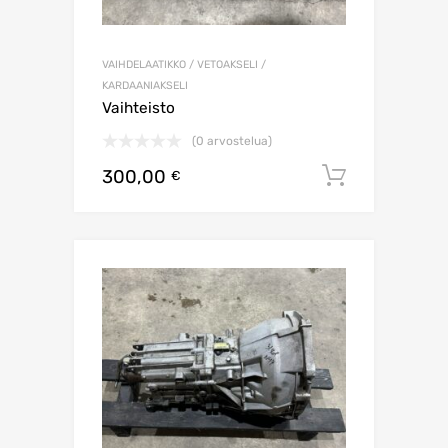
VAIHDELAATIKKO / VETOAKSELI /
KARDAANIAKSELI
Vaihteisto
(0 arvostelua)
300,00
Lisää os
€