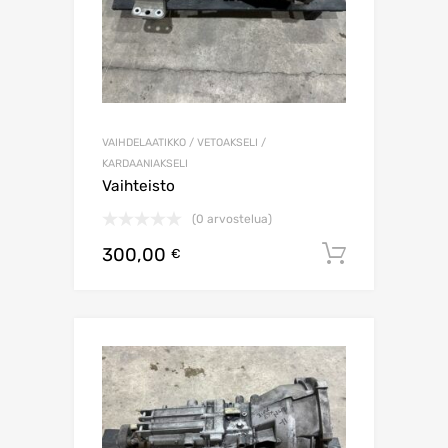
VAIHDELAATIKKO / VETOAKSELI /
KARDAANIAKSELI
Vaihteisto
(0 arvostelua)
300,00
Lisää os
€