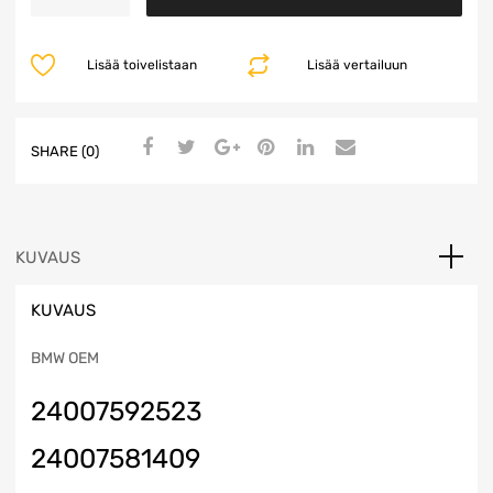
6HP21
määrä
Lisää toivelistaan
Lisää vertailuun
SHARE (0)
KUVAUS
KUVAUS
BMW OEM
24007592523
24007581409