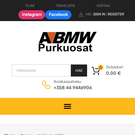
TILINI
TOIVELISTA
VERTAA
Instagram
Facebook
HEI.
SIGN IN
REGISTER
|
Products search
Ostoskori
0
HAE
0,00
€
Asiakaspalvelu:
+358 44 9446906
Skip
to
content