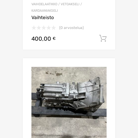
VAIHDELAATIKKO / VETOAKSELI /
KARDAANIAKSELI
Vaihteisto
(0 arvostelua)
400,00
Lisää os
€