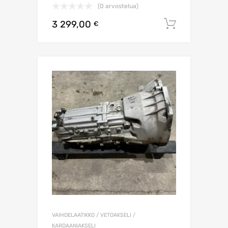
(0 arvostelua)
3 299,00
Lisää os
€
VAIHDELAATIKKO / VETOAKSELI /
KARDAANIAKSELI