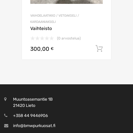
VAIHDELAATIKKO / VETOAKSELI /
KARDAANIAKSELI
Vaihteisto
(0 arvostelua)
300,00
Lisää os
€
Muuntoasemantie 1B
21420 Lieto
+358 44 9446906
info@bmwpurkuosat.fi