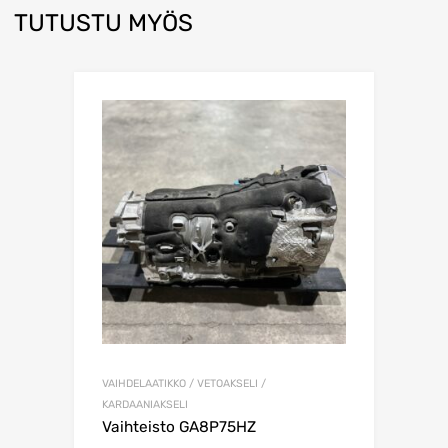
TUTUSTU MYÖS
VAIHDELAATIKKO / VETOAKSELI /
KARDAANIAKSELI
Vaihteisto GA8P75HZ