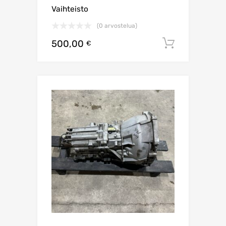
Vaihteisto
(0 arvostelua)
500,00
Lisää os
€