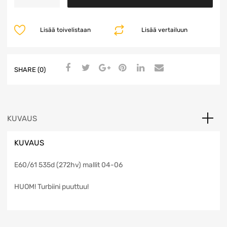
6HP26
määrä
Lisää toivelistaan
Lisää vertailuun
SHARE (0)
KUVAUS
KUVAUS
E60/61 535d (272hv) mallit 04-06
HUOM! Turbiini puuttuu!