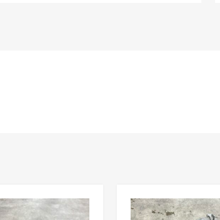
n
Lisää toivelistaan
Lisää vertailuun