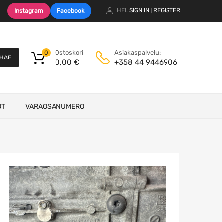
HEI.
SIGN IN
REGISTER
Instagram
Facebook
|
Ostoskori
Asiakaspalvelu:
0
HAE
0,00
€
+358 44 9446906
OT
VARAOSANUMERO