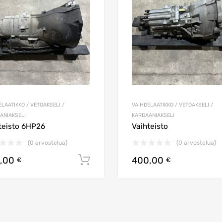
LAATIKKO / VETOAKSELI /
VAIHDELAATIKKO / VETOAKSELI /
ANIAKSELI
KARDAANIAKSELI
teisto 6HP26
Vaihteisto
(0 arvostelua)
(0 arvostelua)
,00
400,00
koriin
Lisää ostoskoriin
€
€