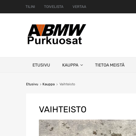
TILINI
TOIVELISTA
VERTAA
Skip
ETUSIVU
KAUPPA
TIETOA MEISTÄ
to
content
Etusivu
Kauppa
Vaihteisto
VAIHTEISTO