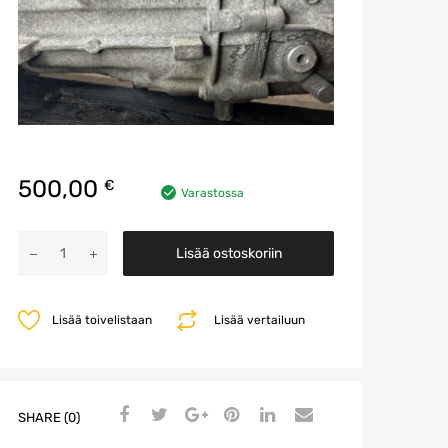
500,00
€
Varastossa
Vaihteisto
Lisää ostoskoriin
määrä
Lisää toivelistaan
Lisää vertailuun
SHARE (0)