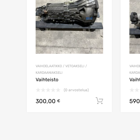
VAIHDELAATIKKO / VETOAKSELI /
VAIHDE
KARDAANIAKSELI
KARDA
Vaihteisto
Vaih
(0 arvostelua)
300,00
590
Lisää ostos
€