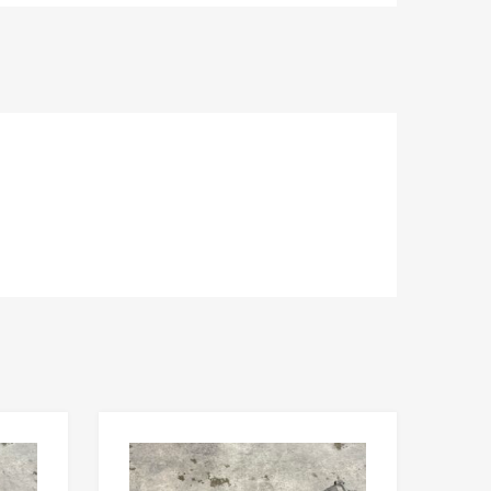
Lisää toivelistaan
Lisää toivelista
Lisää vertailuun
Lisää vertailuun