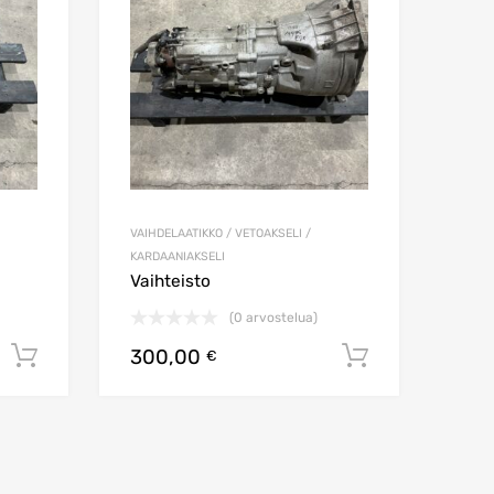
VAIHDELAATIKKO / VETOAKSELI /
KARDAANIAKSELI
Vaihteisto
(0 arvostelua)
300,00
Lisää ostoskoriin
Lisää osto
€