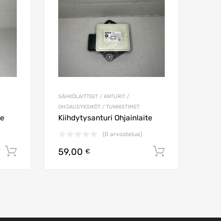
SÄHKÖLAITTEET / ANTURIT /
OHJAUSYKSIKÖT / TUNNISTIMET
te
Kiihdytysanturi Ohjainlaite
(0 arvostelua)
59,00
Lisää ostoskoriin
Lisää osto
€