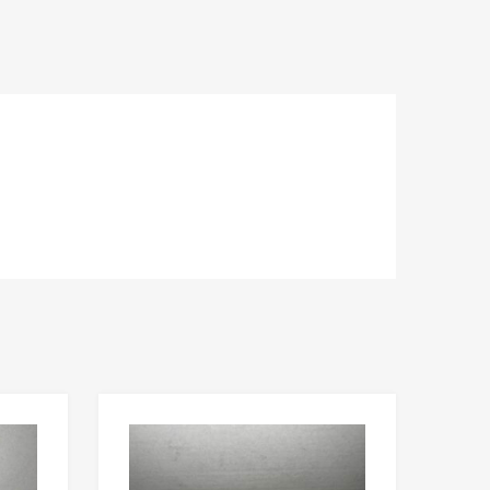
Lisää toivelistaan
Lisää toivelista
Lisää vertailuun
Lisää vertailuun