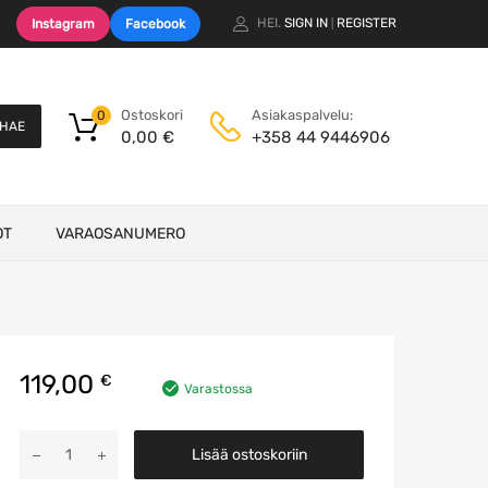
HEI.
SIGN IN
REGISTER
Instagram
Facebook
|
Ostoskori
Asiakaspalvelu:
0
HAE
0,00
€
+358 44 9446906
OT
VARAOSANUMERO
119,00
€
Varastossa
Valon
Lisää ostoskoriin
Ohjainyksikkö
määrä