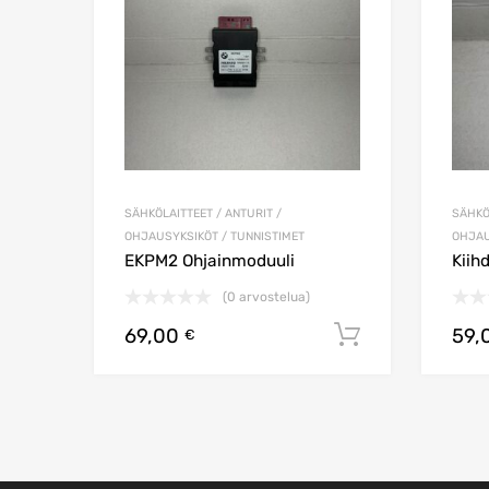
SÄHKÖLAITTEET / ANTURIT /
SÄHKÖ
OHJAUSYKSIKÖT / TUNNISTIMET
OHJAU
EKPM2 Ohjainmoduuli
Kiih
(0 arvostelua)
69,00
59,
Lisää ostos
€