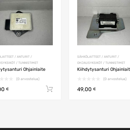
LAITTEET / ANTURIT /
SÄHKÖLAITTEET / ANTURIT /
SYKSIKÖT / TUNNISTIMET
OHJAUSYKSIKÖT / TUNNISTIMET
dytysanturi Ohjainlaite
Kiihdytysanturi Ohjainlai
(0 arvostelua)
(0 arvostelua)
00
49,00
koriin
Lisää ostoskoriin
€
€