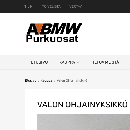
TILINI
TOIVELISTA
VERTAA
Skip
ETUSIVU
KAUPPA
TIETOA MEISTÄ
to
content
Etusivu
Kauppa
Valon Ohjainyksikkö
VALON OHJAINYKSIKKÖ