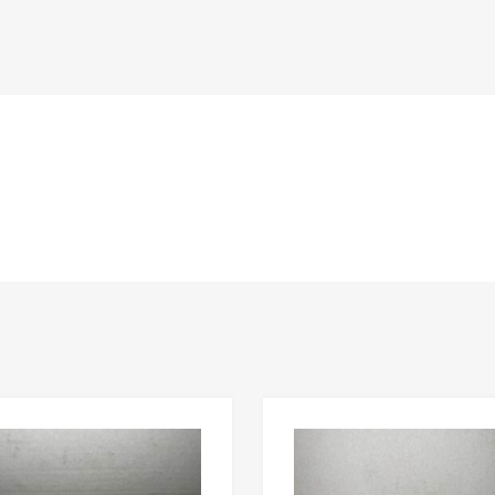
n
Lisää toivelistaan
Lisää vertailuun