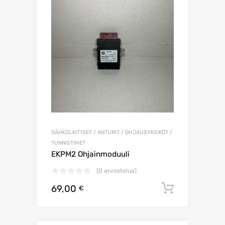
SÄHKÖLAITTEET / ANTURIT / OHJAUSYKSIKÖT /
TUNNISTIMET
EKPM2 Ohjainmoduuli
(0 arvostelua)
69,00
Lisää os
€