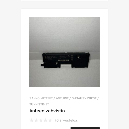
SÄHKÖLAITTEET / ANTURIT / OHJAUSYKSIKÖT /
TUNNISTIMET
Anteenivahvistin
(0 arvostelua)