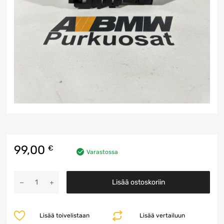
99,00
€
Varastossa
Vetokoukun
Lisää ostoskoriin
Ohjainyksikkö
määrä
Lisää toivelistaan
Lisää vertailuun