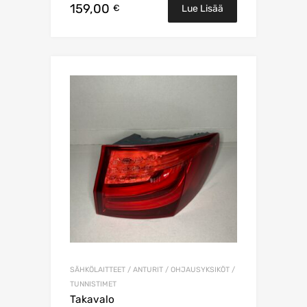
159,00
€
Lue Lisää
SÄHKÖLAITTEET / ANTURIT / OHJAUSYKSIKÖT /
TUNNISTIMET
Takavalo