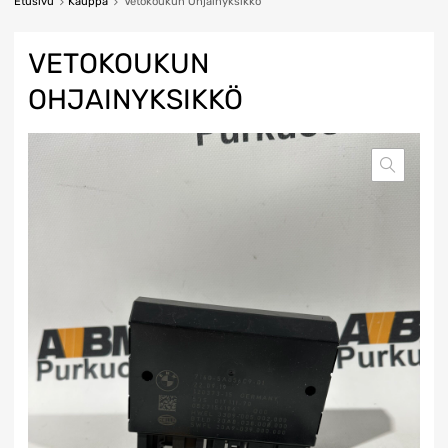
Etusivu
Kauppa
Vetokoukun Ohjainyksikkö
VETOKOUKUN
OHJAINYKSIKKÖ