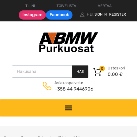
TILINI
TOIVELISTA
VERTAA
Instagram
Facebook
HEI.
SIGN IN
REGISTER
|
Products search
Ostoskori
0
HAE
0,00
€
Asiakaspalvelu:
+358 44 9446906
Skip
to
content