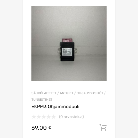
SÄHKÖLAITTEET / ANTURIT / OHJAUSYKSIKÖT /
TUNNISTIMET
EKPM3 Ohjainmoduuli
(0 arvostelua)
69,00
Lisää os
€