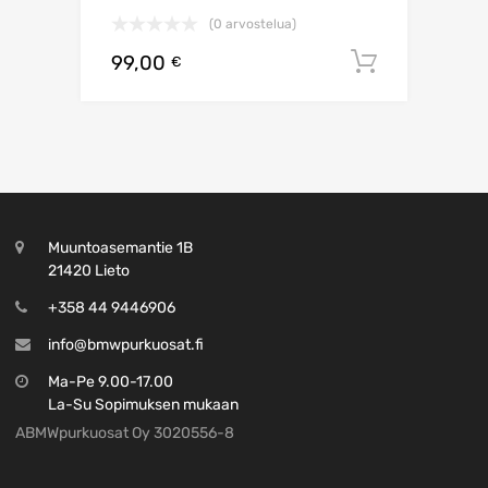
(0 arvostelua)
99,00
Lisää os
€
Muuntoasemantie 1B
21420 Lieto
+358 44 9446906
info@bmwpurkuosat.fi
Ma-Pe 9.00-17.00
La-Su Sopimuksen mukaan
ABMWpurkuosat Oy 3020556-8