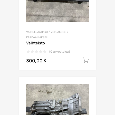
VAIHDELAATIKKO / VETOAKSELI /
KARDAANIAKSELI
Vaihteisto
(0 arvostelua)
300,00
Lisää os
€