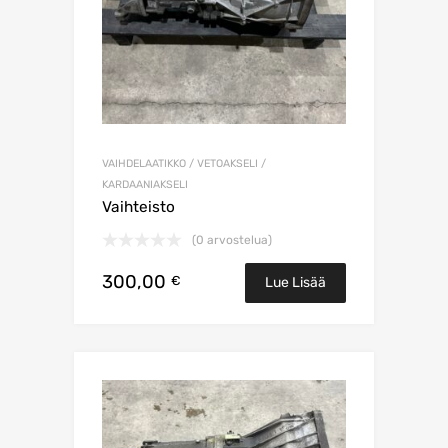
VAIHDELAATIKKO / VETOAKSELI /
KARDAANIAKSELI
Vaihteisto
(0 arvostelua)
300,00
€
Lue Lisää