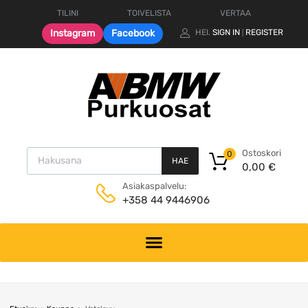
TILINI
TOIVELISTA
VERTAA
Instagram
Facebook
HEI.
SIGN IN
REGISTER
|
Products search
Ostoskori
0
HAE
0,00
€
Asiakaspalvelu:
+358 44 9446906
Skip
to
content