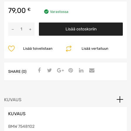
79,00
€
Varastossa
Vetolevy
Lisää ostoskoriin
määrä
Lisää toivelistaan
Lisää vertailuun
SHARE (0)
KUVAUS
KUVAUS
BMW 7548102