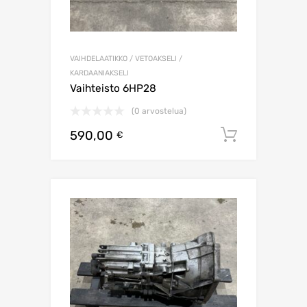
VAIHDELAATIKKO / VETOAKSELI /
KARDAANIAKSELI
Vaihteisto 6HP28
(0 arvostelua)
590,00
Lisää os
€