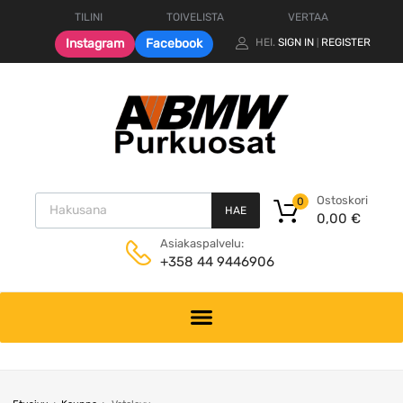
TILINI
TOIVELISTA
VERTAA
Instagram
Facebook
HEI.
SIGN IN
REGISTER
|
Products search
Ostoskori
0
HAE
0,00
€
Asiakaspalvelu:
+358 44 9446906
Skip
to
content