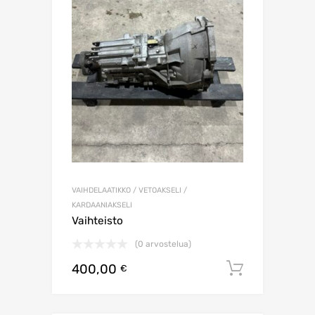
VAIHDELAATIKKO / VETOAKSELI /
KARDAANIAKSELI
Vaihteisto
(0 arvostelua)
400,00
Lisää os
€