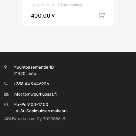
(0 arvostelua)
400,00
Lisää os
€
Muuntoasemantie 1B
21420 Lieto
+358 44 9446906
info@bmwpurkuosat.fi
Ma-Pe 9.00-17.00
La-Su Sopimuksen mukaan
ABMWpurkuosat Oy 3020556-8