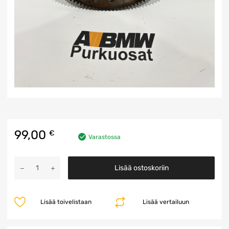
99,00
€
Varastossa
Vetolevy
Lisää ostoskoriin
määrä
Lisää toivelistaan
Lisää vertailuun