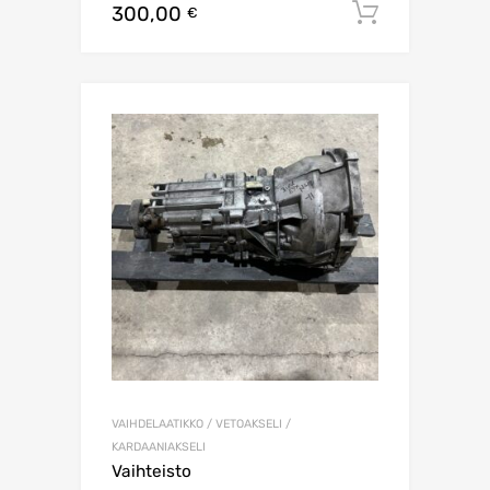
300,00
Lisää os
€
VAIHDELAATIKKO / VETOAKSELI /
KARDAANIAKSELI
Vaihteisto