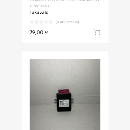
TUNNISTIMET
Takavalo
(0 arvostelua)
79,00
Lisää os
€