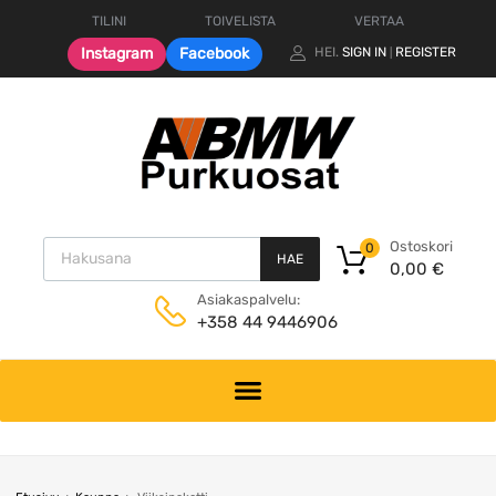
TILINI
TOIVELISTA
VERTAA
Instagram
Facebook
HEI.
SIGN IN
REGISTER
|
Products search
Ostoskori
0
HAE
0,00
€
Asiakaspalvelu:
+358 44 9446906
Skip
to
content