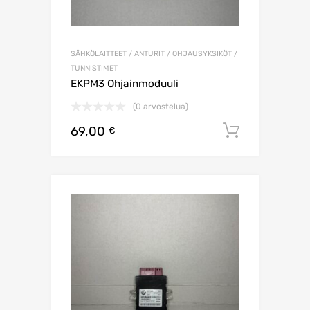
SÄHKÖLAITTEET / ANTURIT / OHJAUSYKSIKÖT /
TUNNISTIMET
EKPM3 Ohjainmoduuli
(0 arvostelua)
69,00
Lisää os
€