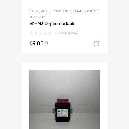
SÄHKÖLAITTEET / ANTURIT / OHJAUSYKSIKÖT /
TUNNISTIMET
EKPM3 Ohjainmoduuli
(0 arvostelua)
69,00
Lisää os
€