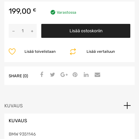
199,00
€
Varastossa
Viiksipaketti
Lisää ostoskoriin
määrä
Lisää toivelistaan
Lisää vertailuun
SHARE (0)
KUVAUS
KUVAUS
BMW 9351146