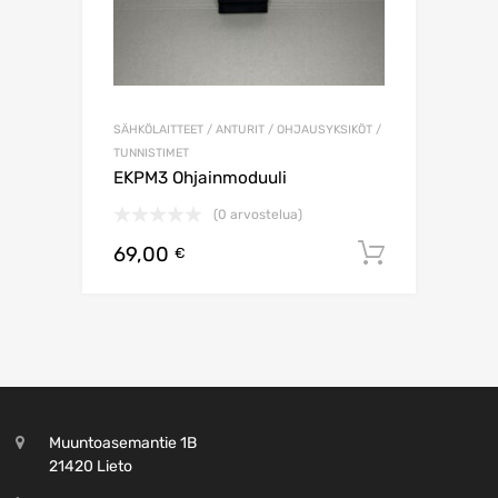
SÄHKÖLAITTEET / ANTURIT / OHJAUSYKSIKÖT /
TUNNISTIMET
EKPM3 Ohjainmoduuli
(0 arvostelua)
69,00
Lisää os
€
Muuntoasemantie 1B
21420 Lieto