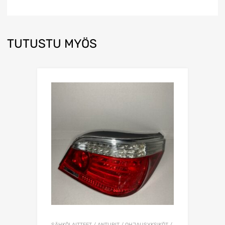
TUTUSTU MYÖS
SÄHKÖLAITTEET / ANTURIT / OHJAUSYKSIKÖT /