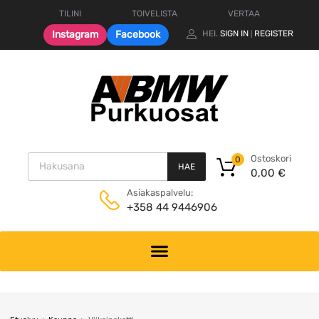
TILINI
TOIVELISTA
VERTAA
Instagram
Facebook
HEI.
SIGN IN
REGISTER
|
Products search
Ostoskori
0
HAE
0,00
€
Asiakaspalvelu:
+358 44 9446906
Skip
to
content