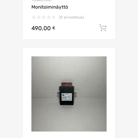
TUNNISTIMET
Monitoiminäyttö
(0 arvostelua)
490,00
Lisää os
€