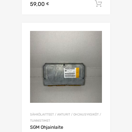
59,00
Lisää os
€
SÄHKÖLAITTEET / ANTURIT / OHJAUSYKSIKÖT /
TUNNISTIMET
SGM Ohjainlaite