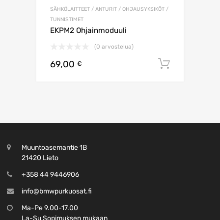
SÄHKÖLAITTEET / ANTURIT / OHJAUSYKSIKÖT /
TUNNISTIMET
EKPM2 Ohjainmoduuli
(0 arvostelua)
69,00
Lisää os
€
Muuntoasemantie 1B
21420 Lieto
+358 44 9446906
info@bmwpurkuosat.fi
Ma-Pe 9.00-17.00
La-Su Sopimuksen mukaan