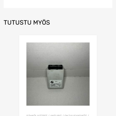
TUTUSTU MYÖS
SÄHKÖLAITTEET / ANTURIT / OHJAUSYKSIKÖT /