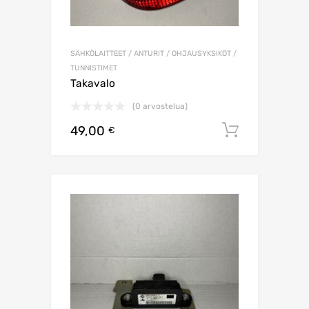
SÄHKÖLAITTEET / ANTURIT / OHJAUSYKSIKÖT /
TUNNISTIMET
Takavalo
(0 arvostelua)
49,00
Lisää os
€