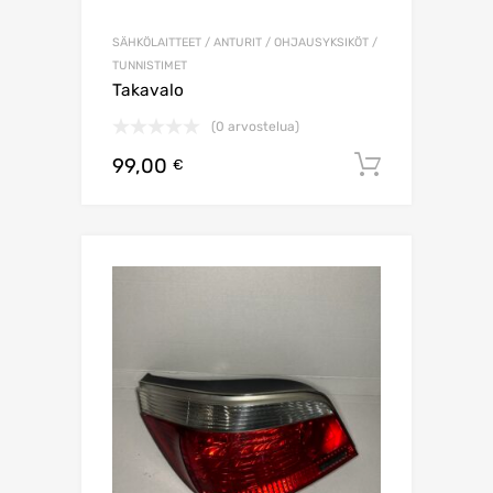
SÄHKÖLAITTEET / ANTURIT / OHJAUSYKSIKÖT /
TUNNISTIMET
Takavalo
(0 arvostelua)
99,00
Lisää os
€