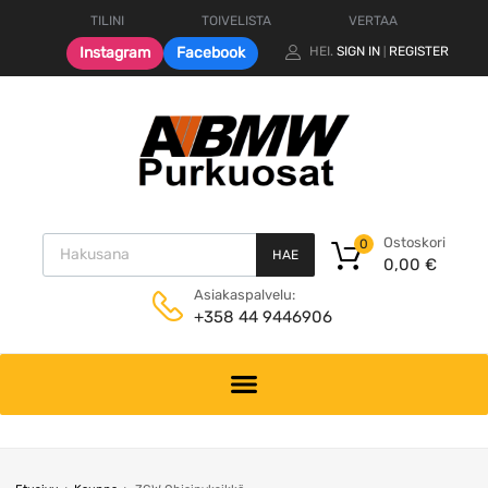
TILINI
TOIVELISTA
VERTAA
Instagram
Facebook
HEI.
SIGN IN
REGISTER
|
Products search
Ostoskori
0
HAE
0,00
€
Asiakaspalvelu:
+358 44 9446906
Skip
to
content