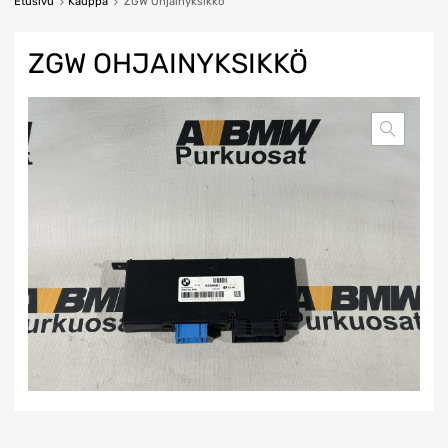
Etusivu
Kauppa
ZGW Ohjainyksikkö
ZGW OHJAINYKSIKKÖ