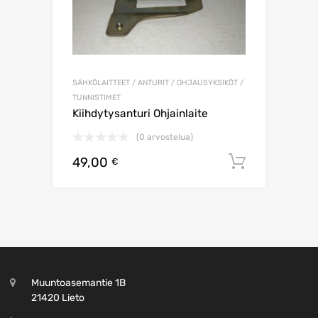
SÄHKÖLAITTEET / ANTURIT / OHJAUSYKSIKÖT /
TUNNISTIMET
Kiihdytysanturi Ohjainlaite
(0 arvostelua)
49,00
Lisää os
€
Muuntoasemantie 1B
21420 Lieto