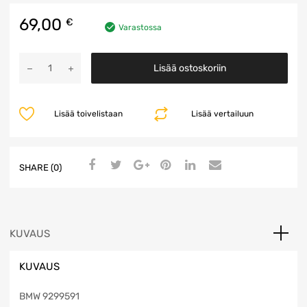
69,00
€
Varastossa
ZGW
Lisää ostoskoriin
Ohjainyksikkö
määrä
Lisää toivelistaan
Lisää vertailuun
SHARE (0)
KUVAUS
KUVAUS
BMW 9299591