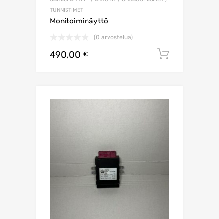
TUNNISTIMET
Monitoiminäyttö
(0 arvostelua)
490,00
Lisää os
€