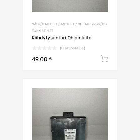
SÄHKÖLAITTEET / ANTURIT / OHJAUSYKSIKÖT /
TUNNISTIMET
Kiihdytysanturi Ohjainlaite
(0 arvostelua)
49,00
Lisää os
€