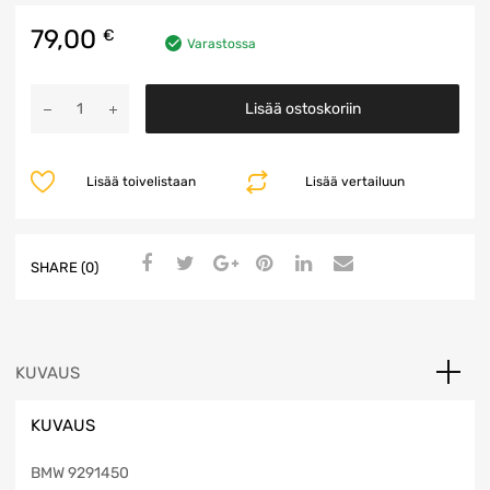
79,00
€
Varastossa
ZGW
Lisää ostoskoriin
Ohjainyksikkö
määrä
Lisää toivelistaan
Lisää vertailuun
SHARE (0)
KUVAUS
KUVAUS
BMW 9291450