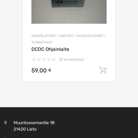
SÄHKÖLAITTEET / ANTURIT / OHJAUSYKSIKÖT /
TUNNISTIMET
DCDC Ohjainlaite
(0 arvostelua)
59,00
Lisää os
€
Muuntoasemantie 1B
21420 Lieto