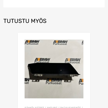
TUTUSTU MYÖS
SÄHKÖLAITTEET / ANTURIT / OHJAUSYKSIKÖT /