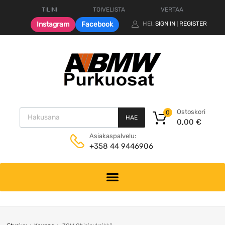
TILINI
TOIVELISTA
VERTAA
Instagram
Facebook
HEI.
SIGN IN
REGISTER
|
Products search
Ostoskori
0
HAE
0,00
€
Asiakaspalvelu:
+358 44 9446906
Skip
to
content