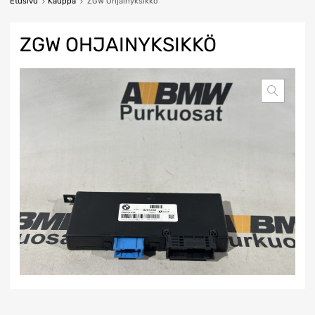
Etusivu
Kauppa
ZGW Ohjainyksikkö
ZGW OHJAINYKSIKKÖ