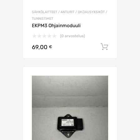
SÄHKÖLAITTEET / ANTURIT / OHJAUSYKSIKÖT /
TUNNISTIMET
EKPM3 Ohjainmoduuli
(0 arvostelua)
69,00
Lisää os
€