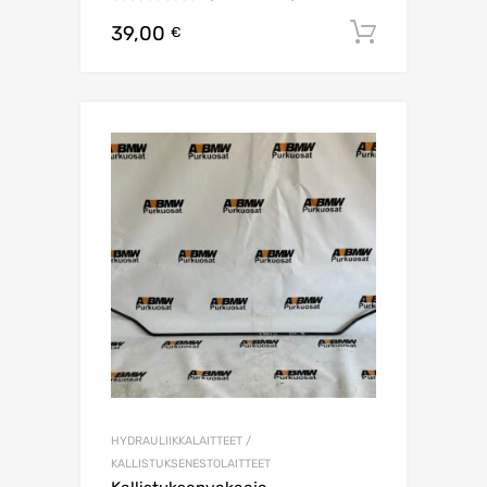
39,00
Lisää os
€
HYDRAULIIKKALAITTEET /
KALLISTUKSENESTOLAITTEET