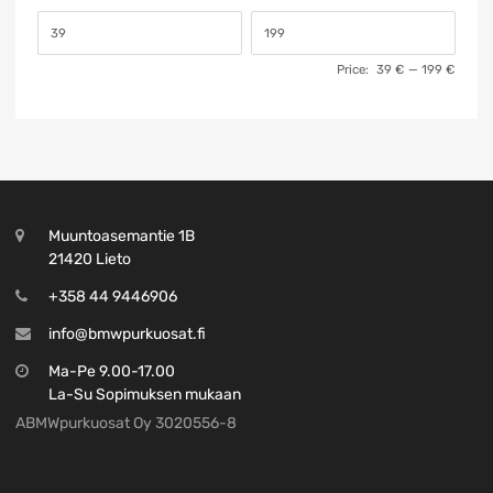
Price:
39 €
—
199 €
Muuntoasemantie 1B
21420 Lieto
+358 44 9446906
info@bmwpurkuosat.fi
Ma-Pe 9.00-17.00
La-Su Sopimuksen mukaan
ABMWpurkuosat Oy 3020556-8