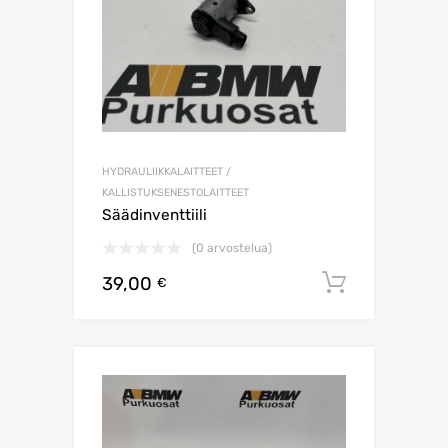
HYDRAULIIKKALAITTEET /
KALLISTUKSENESTOLAITTEET
Säädinventtiili
(0 arvostelua)
39,00
Lisää os
€