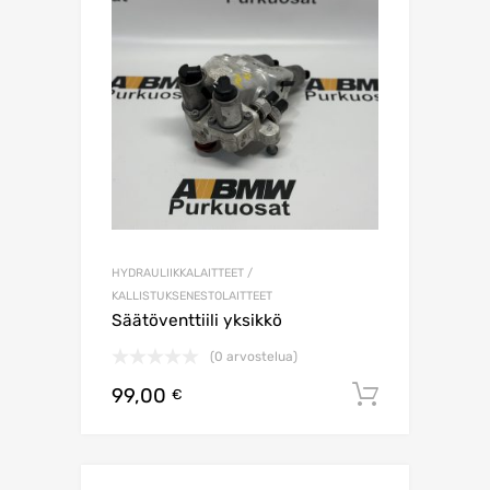
HYDRAULIIKKALAITTEET /
KALLISTUKSENESTOLAITTEET
Säätöventtiili yksikkö
(0 arvostelua)
99,00
Lisää os
€