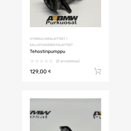
HYDRAULIIKKALAITTEET /
KALLISTUKSENESTOLAITTEET
Tehostinpumppu
(0 arvostelua)
129,00
Lisää os
€