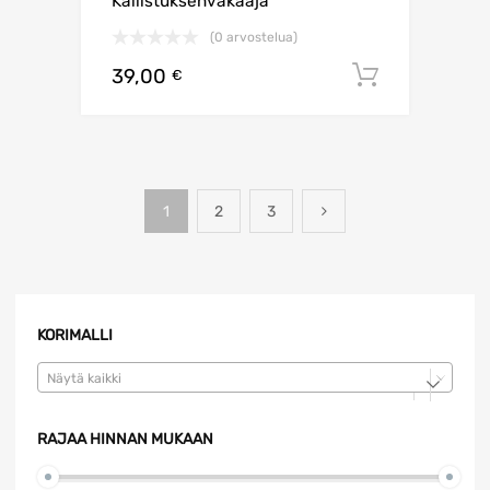
Kallistuksenvakaaja
(0 arvostelua)
39,00
Lisää os
€
1
2
3
KORIMALLI
Näytä kaikki
RAJAA HINNAN MUKAAN