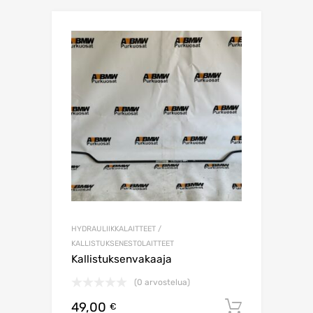
HYDRAULIIKKALAITTEET /
KALLISTUKSENESTOLAITTEET
Kallistuksenvakaaja
(0 arvostelua)
49,00
Lisää os
€