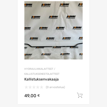
HYDRAULIIKKALAITTEET /
KALLISTUKSENESTOLAITTEET
Kallistuksenvakaaja
(0 arvostelua)
49,00
Lisää os
€