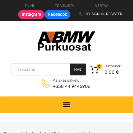
TILINI
TOIVELISTA
VERTAA
Instagram
Facebook
HEI.
SIGN IN
REGISTER
|
Products search
Ostoskori
0
HAE
0,00
€
Asiakaspalvelu:
+358 44 9446906
Skip
to
content