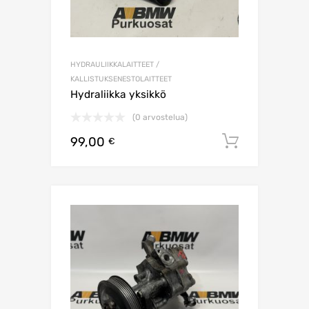
HYDRAULIIKKALAITTEET /
KALLISTUKSENESTOLAITTEET
Hydraliikka yksikkö
(0 arvostelua)
99,00
Lisää os
€