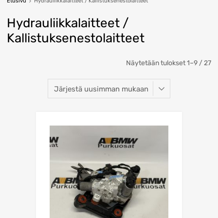
Etusivu
Hydrauliikkalaitteet / Kallistuksenestolaitteet
Hydrauliikkalaitteet /
Kallistuksenestolaitteet
So
Näytetään tulokset 1–9 / 27
b
la