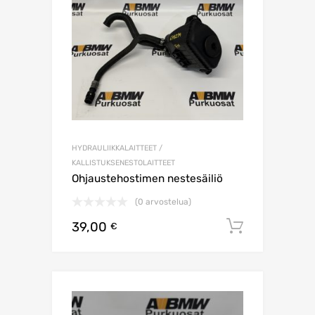
HYDRAULIIKKALAITTEET /
KALLISTUKSENESTOLAITTEET
Ohjaustehostimen nestesäiliö
(0 arvostelua)
39,00
Lisää os
€