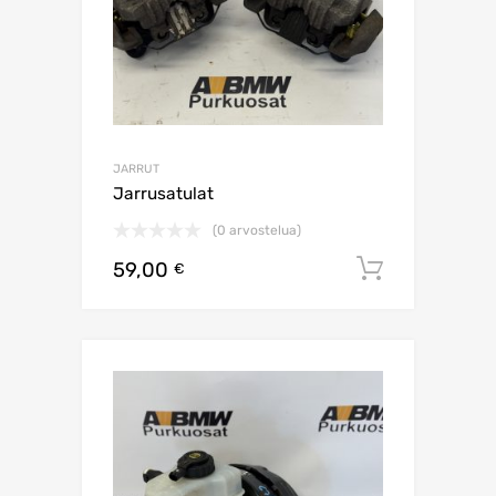
JARRUT
Jarrusatulat
(0 arvostelua)
59,00
Lisää os
€