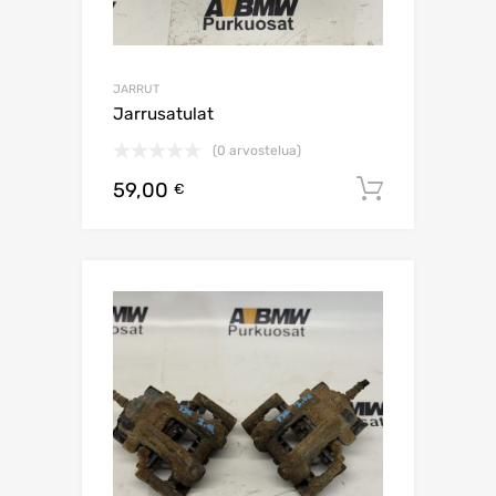
JARRUT
Jarrusatulat
(0 arvostelua)
59,00
Lisää os
€