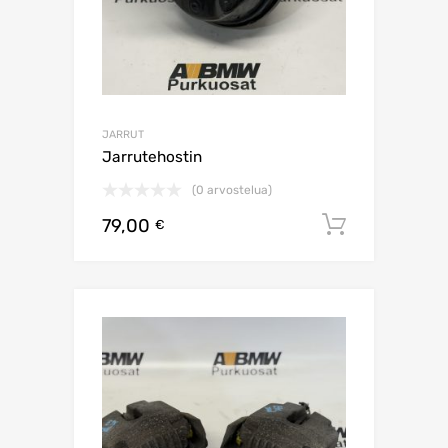
JARRUT
Jarrutehostin
(0 arvostelua)
79,00
Lisää os
€