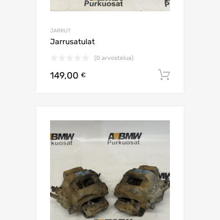
JARRUT
Jarrusatulat
(0 arvostelua)
149,00
Lisää os
€