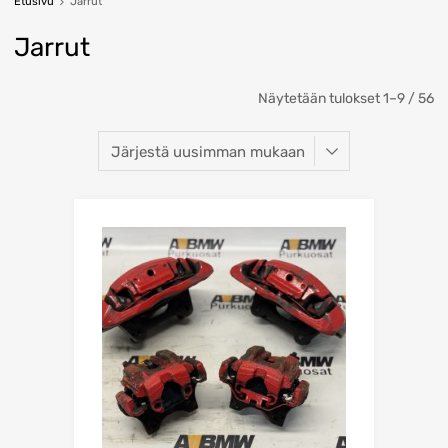
Etusivu
Jarrut
Jarrut
So
Näytetään tulokset 1–9 / 56
b
la