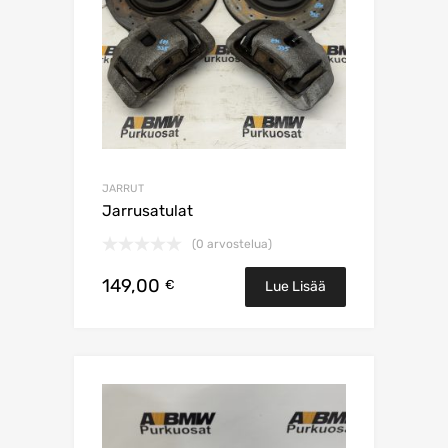
JARRUT
Jarrusatulat
(0 arvostelua)
149,00
€
Lue Lisää