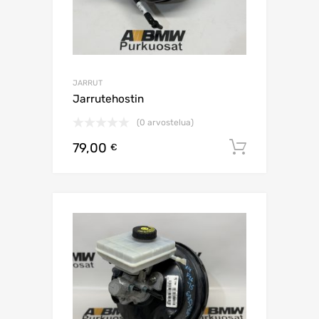
JARRUT
Jarrutehostin
(0 arvostelua)
79,00
Lisää os
€