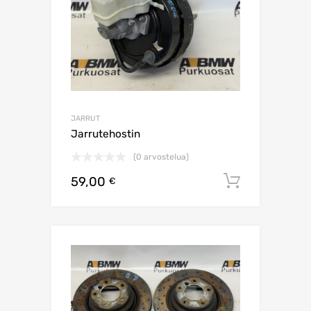
JARRUT
Jarrutehostin
(0 arvostelua)
59,00
Lisää os
€