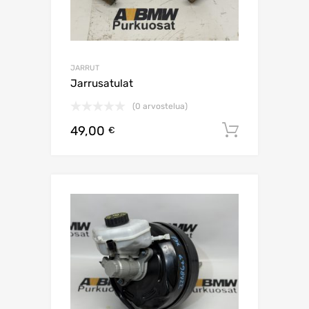
JARRUT
Jarrusatulat
(0 arvostelua)
49,00
Lisää os
€