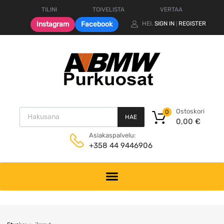
TILINI
TOIVELISTA
VERTAA
Instagram
Facebook
HEI.
SIGN IN
REGISTER
|
Products search
Ostoskori
0
HAE
0,00
€
Asiakaspalvelu:
+358 44 9446906
Skip
to
content