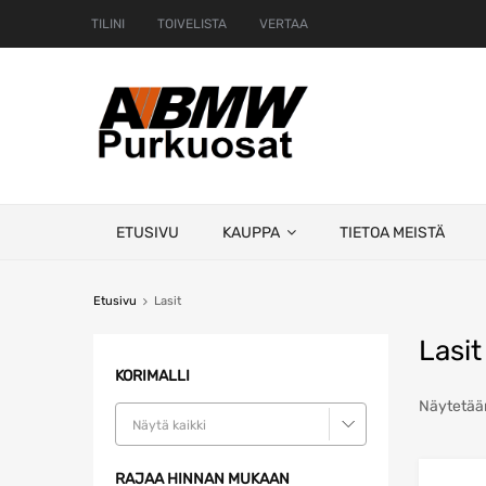
TILINI
TOIVELISTA
VERTAA
Skip
ETUSIVU
KAUPPA
TIETOA MEISTÄ
to
content
Etusivu
Lasit
Lasit
KORIMALLI
Näytetään
Näytä kaikki
RAJAA HINNAN MUKAAN