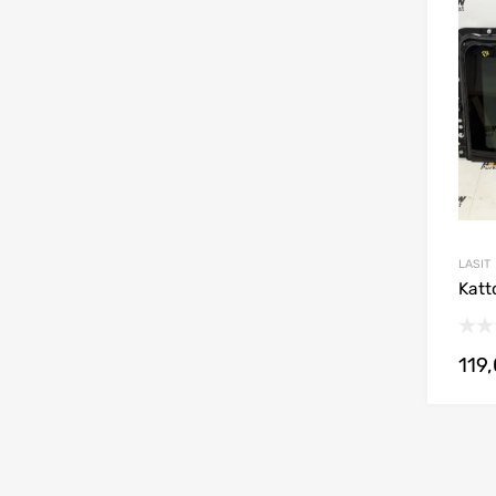
LASIT
Katt
119