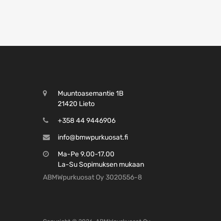
Muuntoasemantie 1B
21420 Lieto
+358 44 9446906
info@bmwpurkuosat.fi
Ma-Pe 9.00-17.00
La-Su Sopimuksen mukaan
ABMWpurkuosat Oy 3020556-8