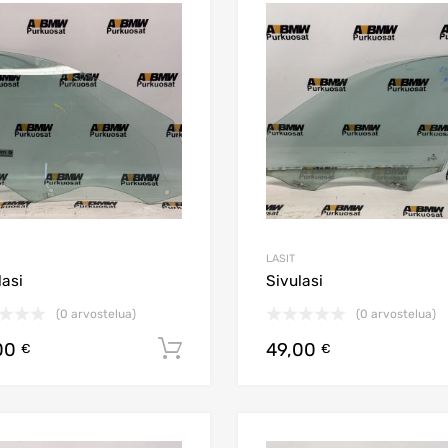
latest
Lisää toivelistaan
Lisää vertailuun
LASIT
lasi
Sivulasi
(0 arvostelua)
(0 arvostelua)
00
49,00
Lisää ostoskoriin
€
€