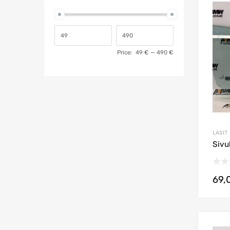
Price:
49 €
—
490 €
LASIT
Sivu
69,