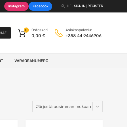
HEI.
SIGN IN
REGISTER
Instagram
Facebook
|
Ostoskori
Asiakaspalvelu:
0
HAE
0,00
€
+358 44 9446906
OT
VARAOSANUMERO