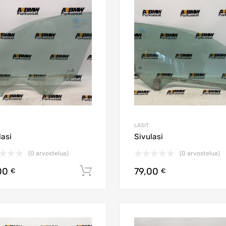
Lisää toivelistaan
Lisää vertailuun
LASIT
lasi
Sivulasi
(0 arvostelua)
(0 arvostelua)
00
79,00
Lisää ostoskoriin
€
€
Lisää toivelistaan