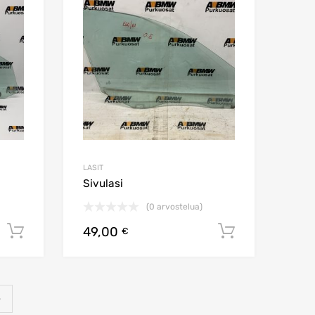
Lisää vertailuun
Lisää vertailuun
LASIT
Sivulasi
(0 arvostelua)
49,00
Lisää ostoskoriin
Lisää osto
€