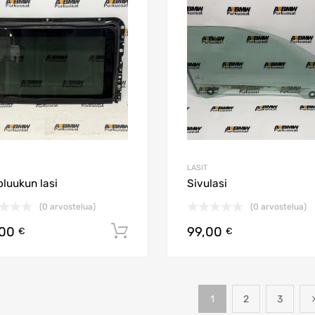
Lisää vertailuun
LASIT
oluukun lasi
Sivulasi
(0 arvostelua)
(0 arvostelua)
,00
99,00
Lisää ostoskoriin
€
€
1
2
3